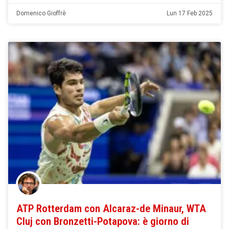
Domenico Gioffrè
Lun 17 Feb 2025
ATP Rotterdam con Alcaraz-de Minaur, WTA
Cluj con Bronzetti-Potapova: è giorno di