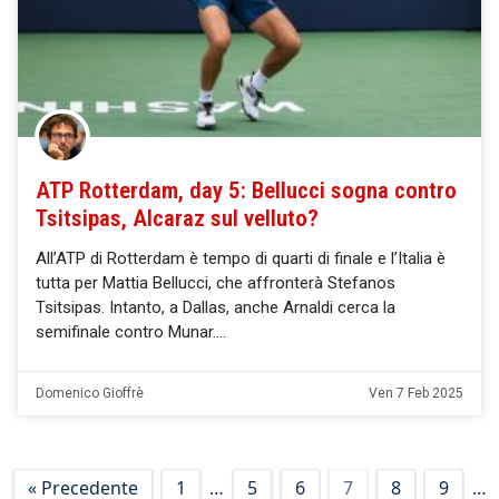
ATP Rotterdam, day 5: Bellucci sogna contro
Tsitsipas, Alcaraz sul velluto?
All’ATP di Rotterdam è tempo di quarti di finale e l’Italia è
tutta per Mattia Bellucci, che affronterà Stefanos
Tsitsipas. Intanto, a Dallas, anche Arnaldi cerca la
semifinale contro Munar.
Domenico Gioffrè
Ven 7 Feb 2025
« Precedente
1
…
5
6
7
8
9
…