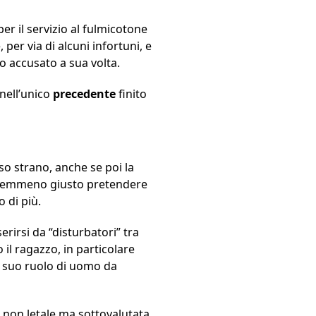
 per il servizio al fulmicotone
per via di alcuni infortuni, e
io accusato a sua volta.
 nell’unico
precedente
finito
so strano, anche se poi la
a nemmeno giusto pretendere
o di più.
erirsi da “disturbatori” tra
il ragazzo, in particolare
l suo ruolo di uomo da
a non letale ma sottovalutata,