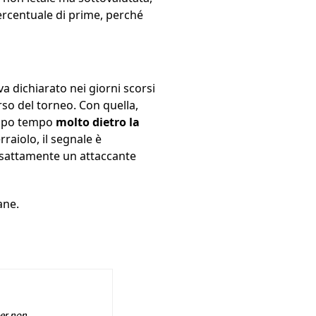
ercentuale di prime, perché
a dichiarato nei giorni scorsi
rso del torneo. Con quella,
oppo tempo
molto dietro la
raiolo, il segnale è
 esattamente un attaccante
ane.
per non