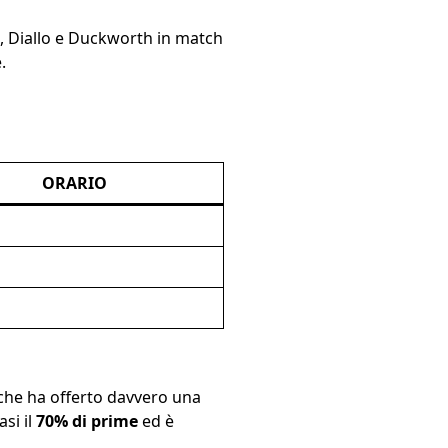
s, Diallo e Duckworth in match
.
ORARIO
 che ha offerto davvero una
si il
70% di prime
ed è