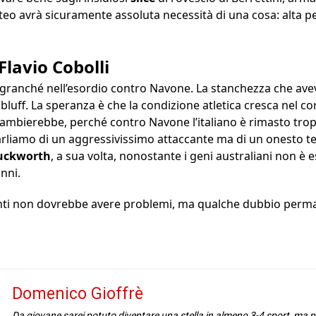
eo avrà sicuramente assoluta necessità di una cosa: alta p
lavio Cobolli
 granché nell’esordio contro Navone. La stanchezza che avev
 bluff. La speranza è che la condizione atletica cresca nel co
ambierebbe, perché contro Navone l’italiano è rimasto tr
rliamo di un aggressivissimo attaccante ma di un onesto ter
uckworth
, a sua volta, nonostante i geni australiani non è
anni.
enti non dovrebbe avere problemi, ma qualche dubbio perm
Domenico Gioffrè
Da giovane sarei potuto diventare una stella in almeno 3-4 sport, ma 