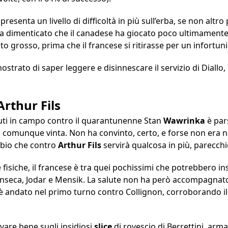
presenta un livello di difficoltà in più sull’erba, se non altro
va dimenticato che il canadese ha giocato poco ultimamente, 
o grosso, prima che il francese si ritirasse per un infortun
strato di saper leggere e disinnescare il servizio di Diallo,
Arthur Fils
nuti in campo contro il quarantunenne Stan
Wawrinka
è par
a comunque vinta. Non ha convinto, certo, e forse non er
ubbio che contro
Arthur Fils
servirà qualcosa in più, parecchi
 fisiche, il francese è tra quei pochissimi che potrebbero ins
onseca, Jodar e Mensik. La salute non ha però accompagnato 
 è andato nel primo turno contro Collignon, corroborando i
ivare bene sugli insidiosi
slice
di rovescio di Berrettini, arm