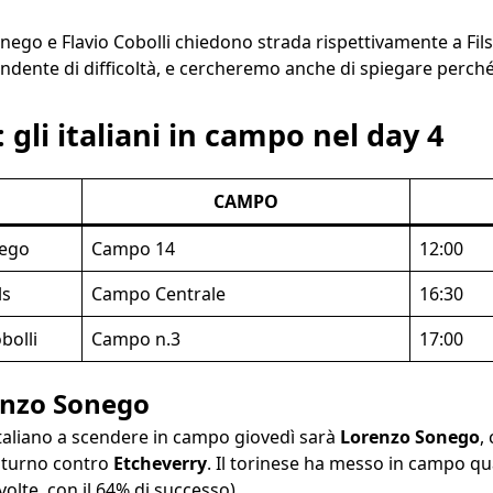
nego e Flavio Cobolli chiedono strada rispettivamente a Fil
dente di difficoltà, e cercheremo anche di spiegare perché
gli italiani in campo nel day 4
CAMPO
nego
Campo 14
12:00
ls
Campo Centrale
16:30
bolli
Campo n.3
17:00
enzo Sonego
italiano a scendere in campo giovedì sarà
Lorenzo Sonego
,
o turno contro
Etcheverry
. Il torinese ha messo in campo qua
volte, con il 64% di successo).