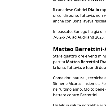
Il canadese Gabriel
Diallo
rap
di cui dispone. Tuttavia, non 
anche con Bonzi aveva rischiat
In passato, Sonego ha già dimo
7-6 2-6 7-6 ad Auckland 2025.
Matteo Berrettini-
Stare quattro ore e venti mi
partita
Matteo Berrettini
l’h
la luna. Tuttavia, è fuor di d
Come doti naturali, tecniche e
Sinner e Alcaraz, insieme a F
nell’ultimo anno. Molto bene
battere contro Berrettini.
Un Fils in salute potrebbe arr