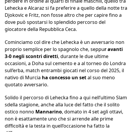
perdere in ordine ai quarti di finale maschili, quello tra
Lehecka e Alcaraz si fa preferire a quello della notte tra
Djokovic e Fritz, non fosse altro che per capire fino a
dove può spostarsi lo splendido percorso del
giocatore della Repubblica Ceca.
Cominciamo col dire che Lehecka è un avversario non
proprio semplice per lo spagnolo che, seppu
r avanti
3-0 negli scontri diretti
, durante le due ultime
occasioni, a Doha sul cemento e a al torneo do Londra
sull’erba, match entrambi giocati nel corso del 2025, il
nativo di Murcia
ha concesso un set
al suo meno
quotato avversario.
Solido il percorso di Lehecka fino a qui nell’ultimo Slam
sdella stagione, anche alla luce del fatto che il solito
ostico nonno
Mannarino
, domato in 4 set agli ottavi,
non è esattamente uno che si arrende alle prime
difficoltà e la testa in quell’occasione ha fatto la