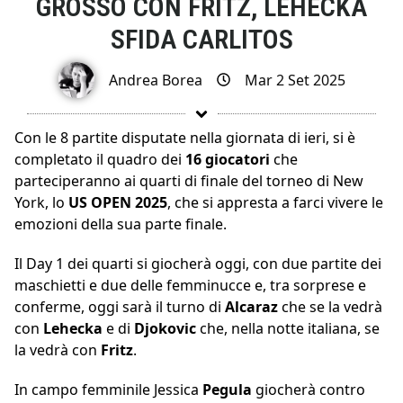
GROSSO CON FRITZ, LEHECKA
SFIDA CARLITOS
Andrea Borea
Mar 2 Set 2025
Con le 8 partite disputate nella giornata di ieri, si è
completato il quadro dei
16 giocatori
che
parteciperanno ai quarti di finale del torneo di New
York, lo
US OPEN 2025
, che si appresta a farci vivere le
emozioni della sua parte finale.
Il Day 1 dei quarti si giocherà oggi, con due partite dei
maschietti e due delle femminucce e, tra sorprese e
conferme, oggi sarà il turno di
Alcaraz
che se la vedrà
con
Lehecka
e di
Djokovic
che, nella notte italiana, se
la vedrà con
Fritz
.
In campo femminile Jessica
Pegula
giocherà contro