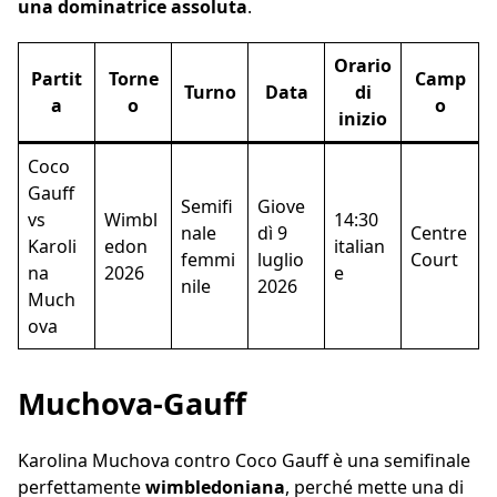
una dominatrice assoluta
.
Orario
Partit
Torne
Camp
Turno
Data
di
a
o
o
inizio
Coco
Gauff
Semifi
Giove
vs
Wimbl
14:30
nale
dì 9
Centre
Karoli
edon
italian
femmi
luglio
Court
na
2026
e
nile
2026
Much
ova
Muchova-Gauff
Karolina Muchova contro Coco Gauff è una semifinale
perfettamente
wimbledoniana
, perché mette una di