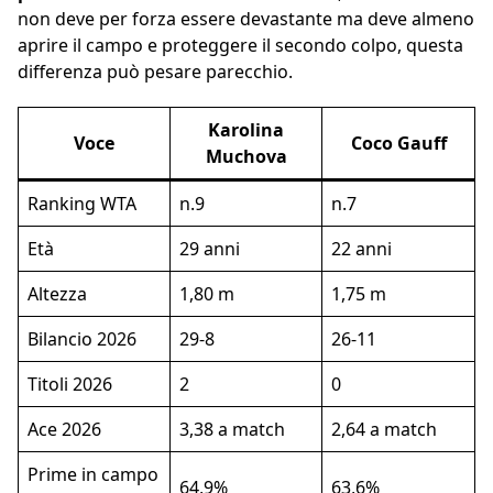
non deve per forza essere devastante ma deve almeno
aprire il campo e proteggere il secondo colpo, questa
differenza può pesare parecchio.
Karolina
Voce
Coco Gauff
Muchova
Ranking WTA
n.9
n.7
Età
29 anni
22 anni
Altezza
1,80 m
1,75 m
Bilancio 2026
29-8
26-11
Titoli 2026
2
0
Ace 2026
3,38 a match
2,64 a match
Prime in campo
64,9%
63,6%