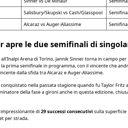
Sinner vs De Minaur
Semifina
Salisbury/Skupski vs Cash/Glasspool
Semifina
Alcaraz vs Auger-Aliassime
Semifina
r apre le due semifinali di singola
all’Inalpi Arena di Torino, Jannik Sinner torna in campo per 
la prima semifinale in programma, con il vincente che andrà 
ncente dalla sfida tra Alcaraz e Auger-Aliassime.
o conquistato nella passata stagione quando fu Taylor Fritz 
inatore della fase a gironi anche in questa edizione, chiu
ia impressionante di
29 successi consecutivi
sulla superficie
set per strada.