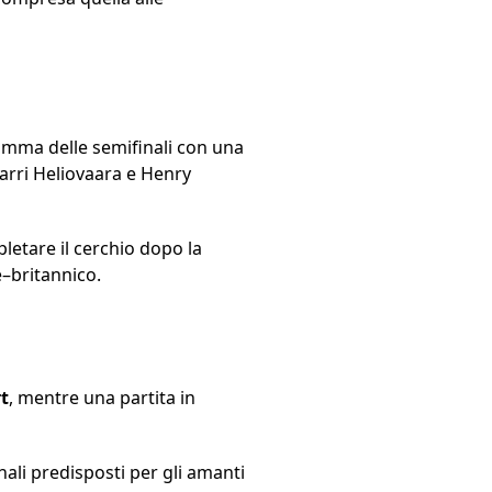
gramma delle semifinali con una
Harri Heliovaara e Henry
mpletare il cerchio dopo la
e–britannico.
rt
, mentre una partita in
nali predisposti per gli amanti