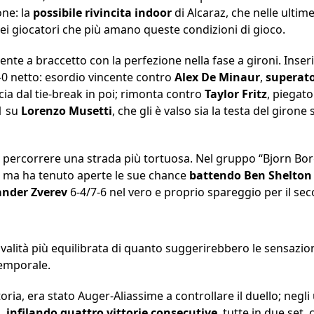
one: la
possibile rivincita indoor
di Alcaraz, che nelle ultim
dei giocatori che più amano queste condizioni di gioco.
ente a braccetto con la perfezione nella fase a gironi. Inse
-0 netto: esordio vincente contro
Alex De Minaur
,
superato
a dal tie-break in poi; rimonta contro
Taylor Fritz
, piegato
-1 su
Lorenzo Musetti
, che gli è valso sia la testa del giron
a percorrere una strada più tortuosa. Nel gruppo “Bjorn Bor
ma ha tenuto aperte le sue chance
battendo Ben Shelton
ander Zverev
6-4/7-6 nel vero e proprio spareggio per il se
rivalità più equilibrata di quanto suggerirebbero le sensazion
temporale.
oria, era stato Auger-Aliassime a controllare il duello; negli u
a,
infilando quattro vittorie consecutive
, tutte in due set,