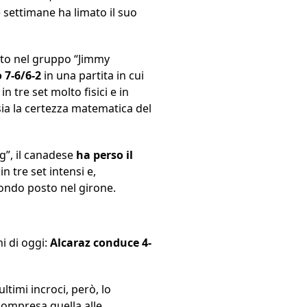
e settimane ha limato il suo
rito nel gruppo “Jimmy
 7-6/6-2
in una partita in cui
 in tre set molto fisici e in
e sia la certezza matematica del
g”, il canadese
ha perso il
in tre set intensi e,
condo posto nel girone.
i di oggi:
Alcaraz conduce 4-
ltimi incroci, però, lo
 compresa quella alle