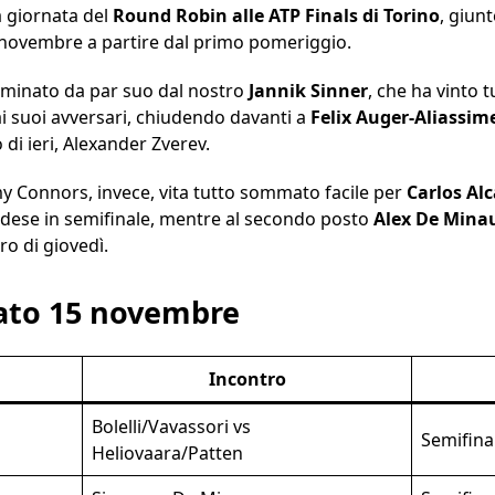
a giornata del
Round Robin alle ATP Finals di Torino
, giunt
novembre a partire dal primo pomeriggio.
dominato da par suo dal nostro
Jannik Sinner
, che ha vinto t
 suoi avversari, chiudendo davanti a
Felix Auger-Aliassim
o di ieri, Alexander Zverev.
Connors, invece, vita tutto sommato facile per
Carlos Al
nadese in semifinale, mentre al secondo posto
Alex De Mina
ro di giovedì.
bato 15 novembre
Incontro
Bolelli/Vavassori vs
Semifina
Heliovaara/Patten