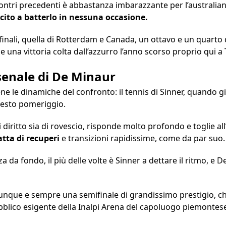
incontri precedenti è abbastanza imbarazzante per l’australian
cito a batterlo in nessuna occasione.
inali, quella di Rotterdam e Canada, un ottavo e un quarto d
e una vittoria colta dall’azzurro l’anno scorso proprio qui a 
senale di De Minaur
 le dinamiche del confronto: il tennis di Sinner, quando gir
questo pomeriggio.
i diritto sia di rovescio, risponde molto profondo e toglie al
atta di recuperi
e transizioni rapidissime, come da par suo.
a da fondo, il più delle volte è Sinner a dettare il ritmo, e 
unque e sempre una semifinale di grandissimo prestigio, 
ubblico esigente della Inalpi Arena del capoluogo piemontese