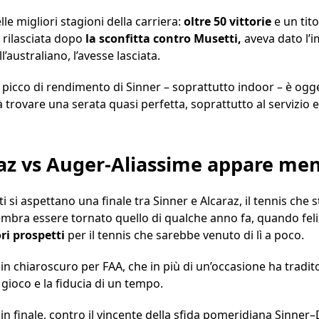
lle migliori stagioni della carriera:
oltre 50 vittorie
e un titol
a rilasciata dopo
la sconfitta contro Musetti,
aveva dato l’i
’australiano, l’avesse lasciata.
l picco di rendimento di Sinner – soprattutto indoor – è ogg
à trovare una serata quasi perfetta, soprattutto al servizio 
raz vs Auger-Aliassime appare me
i si aspettano una finale tra Sinner e Alcaraz, il tennis che
embra essere tornato quello di qualche anno fa, quando fel
ri prospetti
per il tennis che sarebbe venuto di lì a poco.
n chiaroscuro per FAA, che in più di un’occasione ha tradito
 gioco e la fiducia di un tempo.
 in finale, contro il vincente della sfida pomeridiana Sinne