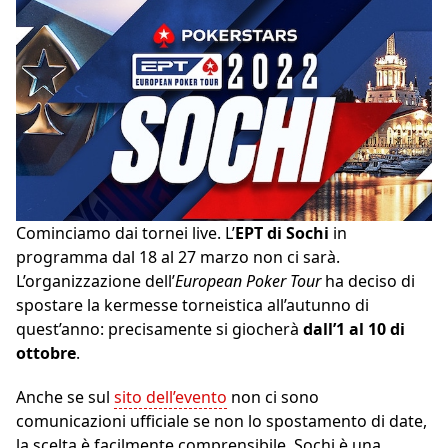
Cominciamo dai tornei live. L’
EPT di Sochi
in
programma dal 18 al 27 marzo non ci sarà.
L’organizzazione dell’
European Poker Tour
ha deciso di
spostare la kermesse torneistica all’autunno di
quest’anno: precisamente si giocherà
dall’1 al 10 di
ottobre
.
Anche se sul
sito dell’evento
non ci sono
comunicazioni ufficiale se non lo spostamento di date,
la scelta è facilmente comprensibile. Sochi è una