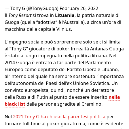
— Tony G (@TonyGuoga)
February 26, 2022
Il
Tony Resort
si trova in
Lituania
, la patria naturale di
Guoga (quella “adottiva” è l’Australia), a circa un’ora di
macchina dalla capitale Vilnius.
L’impegno sociale può sorprendere solo se ci si limita
al “Tony G” giocatore di poker. In realtà Antanas Guoga
è stato a lungo impegnato nella politica lituana. Nel
2014 Guoga è entrato a far parte del Parlamento
Europeo come deputato del Partito Liberale Lituano,
all’interno del quale ha sempre sostenuto l’importanza
dell’autonomia dei Paesi dell’ex Unione Sovietica. Un
convinto europeista, quindi, nonché un detrattore
della Russia di Putin al punto da essere inserito
nella
black list
delle persone sgradite al Cremlino.
Nel
2021 Tony G ha chiuso la parentesi politica
per
tornare full-time al poker giocato ma, come è evidente