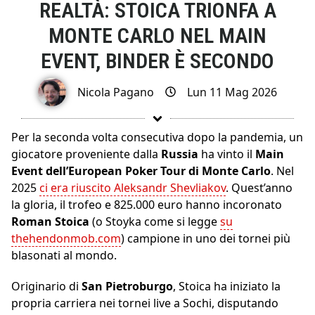
REALTÀ: STOICA TRIONFA A
MONTE CARLO NEL MAIN
EVENT, BINDER È SECONDO
Nicola Pagano
Lun 11 Mag 2026
Per la seconda volta consecutiva dopo la pandemia, un
giocatore proveniente dalla
Russia
ha vinto il
Main
Event dell’European Poker Tour di Monte Carlo
. Nel
2025
ci era riuscito Aleksandr Shevliakov
. Quest’anno
la gloria, il trofeo e 825.000 euro hanno incoronato
Roman Stoica
(o Stoyka come si legge
su
thehendonmob.com
) campione in uno dei tornei più
blasonati al mondo.
Originario di
San Pietroburgo
, Stoica ha iniziato la
propria carriera nei tornei live a Sochi, disputando