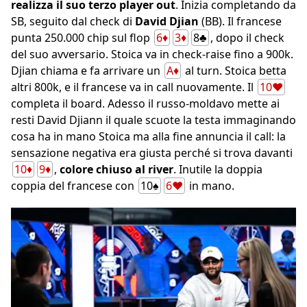
realizza il suo terzo player out
. Inizia completando da
SB, seguito dal check di
David Djian
(BB). Il francese
punta 250.000 chip sul flop
6♦
3♦
8♣
, dopo il check
del suo avversario. Stoica va in check-raise fino a 900k.
Djian chiama e fa arrivare un
A♦
al turn. Stoica betta
altri 800k, e il francese va in call nuovamente. Il
10♥
completa il board. Adesso il russo-moldavo mette ai
resti David Djiann il quale scuote la testa immaginando
cosa ha in mano Stoica ma alla fine annuncia il call: la
sensazione negativa era giusta perché si trova davanti
10♦
9♦
,
colore chiuso al river
. Inutile la doppia
coppia del francese con
10♠
6♥
in mano.