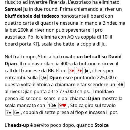
riuscito ad invertire l’inerzia. L’austriaco ha eliminato
Samuel Ju
in due round. Prima chiamando al river un
bluff debole del tedesco
nonostante il board con
quattro carte di quadri e nessuna in mano a Binder, ma
la bet 200k al river non può spaventare il pro
austriaco. Poi lo elimina con AQ vs coppia di 10: il
board porta KTJ, scala che batte la coppia di Ju.
Nel frattempo, Stoica ha trovato
un bel call su David
Djian
. Il moldavo rilancia 400k da bottone e riceve il
call del francese da BB. Flop:
3♦
7♦
J♠
, check per
entrambi. Sulla
Q♠
Djian
esce puntando 225.000 e
questa volta è Stoica a chiamare e far scendere un
4♣
al river. Djian punta altre 775.000 chips. Il moldavo
pensa 30 secondi scarsi e poi chiama:
Djian
mostra la
scala mancata con
10♣
9♥
, Stoica gira sul tavolo
7♠
6♠
, coppia di sette presa al flop e incassa il pot.
L’
heads-up
è servito poco dopo, quando
Stoica