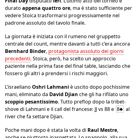
Final Day
disputato
ieri
. L’ultimo atto del torneo è
durato
appena quattro ore
, ma è stato sufficiente per
vedere Stoica trasformarsi progressivamente nel
padrone assoluto del tavolo finale.
La giornata è iniziata con il rumeno nel gruppetto
centrale del count, mentre davanti a tutti c’era ancora
Bernhard Binder
,
protagonista assoluto dei giorni
precedenti
. Stoica, però, ha scelto un approccio
paziente nella prima fase del final table, lasciando che
fossero gli altri a prendersi i rischi maggiori.
L’israeliano
Oshri Lahmani
è uscito dopo pochissime
mani, eliminato da
David Djian
che gli ha rifilato uno
scoppio pesantissimo
. Tutto preflop dopo la tribet-
shove di Lahmani e il call del francese: JJ vs 88 e
8♣
al
river che fa settare Djian.
Poche mani dopo è stata la volta di
Raul Mestre
,
anche se piuttosto inaspettata. Lo spagnolo, alla sua