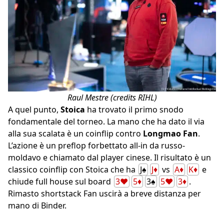
Raul Mestre (credits RIHL)
A quel punto,
Stoica
ha trovato il primo snodo
fondamentale del torneo. La mano che ha dato il via
alla sua scalata è un coinflip contro
Longmao Fan
.
L’azione è un preflop forbettato all-in da russo-
moldavo e chiamato dal player cinese. Il risultato è un
classico coinflip con Stoica che ha
J♠
J♦
vs
A♦
K♦
e
chiude full house sul board
3♥
5♦
3♠
5♥
3♦
.
Rimasto shortstack Fan uscirà a breve distanza per
mano di Binder.