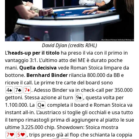
David Djian (credits RIHL)
L’
heads-up per il titolo
ha preso il via con il primo in
vantaggio 3:1. L’ultimo atto del ME è durato poche
mani.
Quella decisiva
vede Roman Stoica limpare da
bottone.
Bernhard Binder
rilancia 800.000 da BB e
riceve il call. Le prime tre carte del board sono
4♠
7♣
7♦
. Adesso Binder va in check-call per 350.000
gettoni. Stessa azione al turn
9♠
, questa volta per
1.100.000. La
Q♠
completa il board e Roman Stoica va
instant all-in. L’austriaco si toglie gli occhiali e usa tutto
il tempo rimastogli prima di aggiungere al piatto le sue
ultime 3.225.000 chip. Showdown: Stoica mostra
7♥
5♥
, trips preso già al flop che schianta la coppia