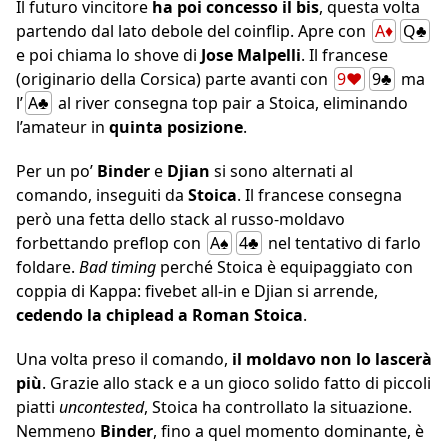
Il futuro vincitore
ha poi concesso il bis
, questa volta
partendo dal lato debole del coinflip. Apre con
A♦
Q♣
e poi chiama lo shove di
Jose Malpelli
. Il francese
(originario della Corsica) parte avanti con
9♥
9♣
ma
l’
A♣
al river consegna top pair a Stoica, eliminando
l’amateur in
quinta posizione
.
Per un po’
Binder
e
Djian
si sono alternati al
comando, inseguiti da
Stoica
. Il francese consegna
però una fetta dello stack al russo-moldavo
forbettando preflop con
A♠
4♣
nel tentativo di farlo
foldare.
Bad timing
perché Stoica è equipaggiato con
coppia di Kappa: fivebet all-in e Djian si arrende,
cedendo la chiplead a Roman Stoica
.
Una volta preso il comando,
il moldavo non lo lascerà
più
. Grazie allo stack e a un gioco solido fatto di piccoli
piatti
uncontested
, Stoica ha controllato la situazione.
Nemmeno
Binder
, fino a quel momento dominante, è