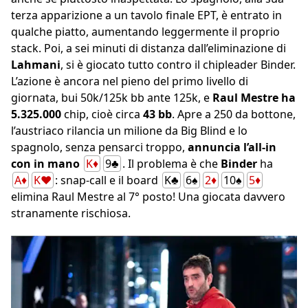
terza apparizione a un tavolo finale EPT, è entrato in
qualche piatto, aumentando leggermente il proprio
stack. Poi, a sei minuti di distanza dall’eliminazione di
Lahmani
, si è giocato tutto contro il chipleader Binder.
L’azione è ancora nel pieno del primo livello di
giornata, bui 50k/125k bb ante 125k, e
Raul Mestre
ha
5.325.000
chip, cioè circa
43 bb
. Apre a 250 da bottone,
l’austriaco rilancia un milione da Big Blind e lo
spagnolo, senza pensarci troppo,
annuncia l’all-in
con in mano
K♦
9♣
. Il problema è che
Binder
ha
A♦
K♥
: snap-call e il board
K♣
6♠
2♦
10♠
5♦
elimina Raul Mestre al 7° posto! Una giocata davvero
stranamente rischiosa.