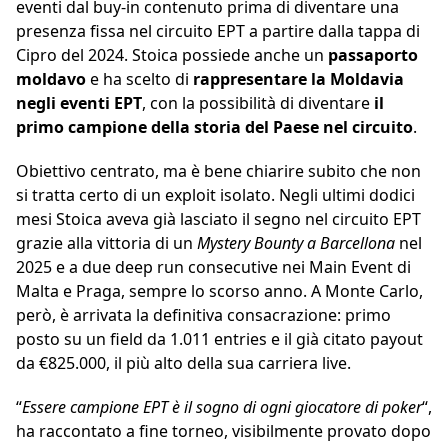
eventi dal buy-in contenuto prima di diventare una
presenza fissa nel circuito EPT a partire dalla tappa di
Cipro del 2024. Stoica possiede anche un
passaporto
moldavo
e ha scelto di
rappresentare la Moldavia
negli eventi EPT
, con la possibilità di diventare
il
primo campione della storia del Paese nel circuito
.
Obiettivo centrato, ma è bene chiarire subito che non
si tratta certo di un exploit isolato. Negli ultimi dodici
mesi Stoica aveva già lasciato il segno nel circuito EPT
grazie alla vittoria di un
Mystery Bounty a Barcellona
nel
2025 e a due deep run consecutive nei Main Event di
Malta e Praga, sempre lo scorso anno. A Monte Carlo,
però, è arrivata la definitiva consacrazione: primo
posto su un field da 1.011 entries e il già citato payout
da €825.000, il più alto della sua carriera live.
“
Essere campione EPT è il sogno di ogni giocatore di poker
“,
ha raccontato a fine torneo, visibilmente provato dopo