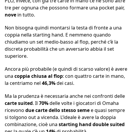
PLO, invece, con già tre carte in mano ce ne sono altre
tre per ognuna che possono formare una pocket pair,
nove
in tutto.
Non bisogna quindi montarsi la testa di fronte a una
coppia nella starting hand. E nemmeno quando
chiudiamo un set medio-basso al flop, perché c’è la
discreta probabilità che un avversario abbia il set
superiore.
Ancora più probabile (e quindi di scarso valore) è avere
una
coppia chiusa al flop
: con quattro carte in mano,
la centriamo nel
46,3%
dei casi.
Ma la prudenza è necessaria anche nei confronti delle
carte suited
. Il
70%
delle volte i giocatori di Omaha
ricevono
due carte dello stesso seme
e quasi sempre
si tolgono out a vicenda. L’ideale è avere la doppia
combinazione, cioè una
starting hand double suited
per la quale c’è un
14%
di probabilità.