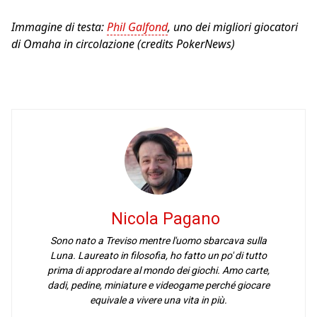
Immagine di testa:
Phil Galfond
, uno dei migliori giocatori
di Omaha in circolazione (credits PokerNews)
Nicola Pagano
Sono nato a Treviso mentre l'uomo sbarcava sulla
Luna. Laureato in filosofia, ho fatto un po' di tutto
prima di approdare al mondo dei giochi. Amo carte,
dadi, pedine, miniature e videogame perché giocare
equivale a vivere una vita in più.