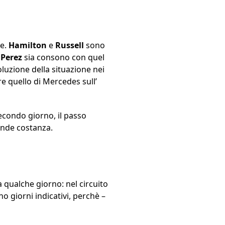
le.
Hamilton
e
Russell
sono
e
Perez
sia consono con quel
oluzione della situazione nei
tre quello di Mercedes sull’
 secondo giorno, il passo
ande costanza.
a qualche giorno: nel circuito
no giorni indicativi, perchè –