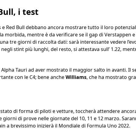
ll, i test
 e Red Bull debbano ancora mostrare tutto il loro potenzia
la morbida, mentre è da verificare se il gap di Verstappen 
una tre giorni di raccolta dati: sarà interessante vedere l’ev
 negli stint più lunghi, del resto, si attestava sull’ 1.22, men
 è Alpha Tauri ad aver mostrato il maggior salto in avanti. Il
rtante con le C4; bene anche
Williams
, che ha mostrato gr
o stato di forma di piloti e vetture, toccherà attendere ancor
tre giorni di prove nelle giornate del 10, 11 e 12 marzo. Saran
in a brevissimo inizierà il Mondiale di Formula Uno 2022.