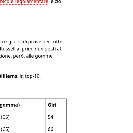
nico e regolamentare
: e ciò
tre-giorni di prove per tutte
ussell ai primi due posti al
zione, però, alle gomme
illiams
, in top-10.
(gomma)
Giri
 (C5)
54
 (C5)
66