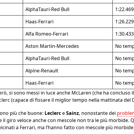
AlphaTauri-Red Bull
1:22.469
Haas-Ferrari
1:26.229
Alfa Romeo-Ferrari
1:30.433
Aston Martin-Mercedes
No tem
AlphaTauri-Red Bull
No tem
Alpine-Renault
No tem
Haas-Ferrari
No tem
però, si sono messi in luce anche McLaren (che ha concluso i
eclerc (capace di fissare il miglior tempo nella mattinata del 
 sono più che buone:
Leclerc
e
Sainz
, nonostante dei
proble
e il giro veloce anche con mescole non tra le più morbide.
vicinati a Ferrari, ma l’hanno fatto con mescole più morbide