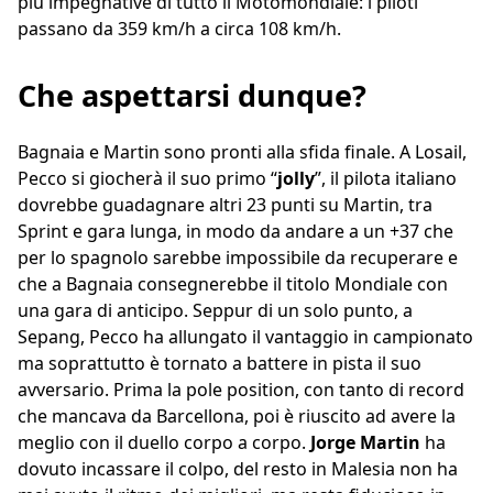
più impegnative di tutto il Motomondiale: i piloti
passano da 359 km/h a circa 108 km/h.
Che aspettarsi dunque?
Bagnaia e Martin sono pronti alla sfida finale. A Losail,
Pecco si giocherà il suo primo “
jolly
”, il pilota italiano
dovrebbe guadagnare altri 23 punti su Martin, tra
Sprint e gara lunga, in modo da andare a un +37 che
per lo spagnolo sarebbe impossibile da recuperare e
che a Bagnaia consegnerebbe il titolo Mondiale con
una gara di anticipo. Seppur di un solo punto, a
Sepang, Pecco ha allungato il vantaggio in campionato
ma soprattutto è tornato a battere in pista il suo
avversario. Prima la pole position, con tanto di record
che mancava da Barcellona, poi è riuscito ad avere la
meglio con il duello corpo a corpo.
Jorge Martin
ha
dovuto incassare il colpo, del resto in Malesia non ha