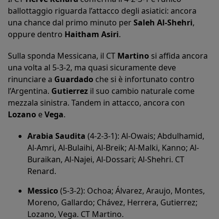
ballottaggio riguarda l’attacco degli asiatici: ancora
una chance dal primo minuto per
Saleh Al-Shehri
,
oppure dentro
Haitham Asiri
.
Sulla sponda Messicana, il CT
Martino
si affida ancora
una volta al 5-3-2, ma quasi sicuramente deve
rinunciare a
Guardado
che si è infortunato contro
l’Argentina.
Gutierrez
il suo cambio naturale come
mezzala sinistra. Tandem in attacco, ancora con
Lozano
e
Vega
.
Arabia Saudita
(4-2-3-1): Al-Owais; Abdulhamid,
Al-Amri, Al-Bulaihi, Al-Breik; Al-Malki, Kanno; Al-
Buraikan, Al-Najei, Al-Dossari; Al-Shehri. CT
Renard.
Messico
(5-3-2): Ochoa; Álvarez, Araujo, Montes,
Moreno, Gallardo; Chávez, Herrera, Gutierrez;
Lozano, Vega. CT Martino.