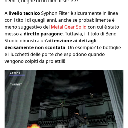
nemici, degne di un film di serie Z!
A
livello tecnico
Syphon Filter è sicuramente in linea
con i titoli di quegli anni, anche se probabilmente è
meno suggestivo del
Metal Gear Solid
con cui è stato
messo a
diretto paragone
. Tuttavia, il titolo di Bend
Studio dimostra un’
attenzione ai dettagli
decisamente non scontata
. Un esempio? Le bottiglie
e i lucchetti delle porte che esplodono quando
vengono colpiti da proiettili!