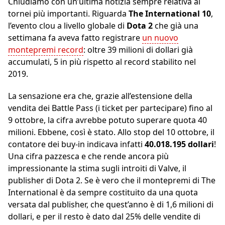
Chiudiamo con un’ultima notizia sempre relativa ai
tornei più importanti. Riguarda
The International 10
,
l’evento clou a livello globale di
Dota 2
che già una
settimana fa aveva fatto registrare
un nuovo
montepremi record
: oltre 39 milioni di dollari già
accumulati, 5 in più rispetto al record stabilito nel
2019.
La sensazione era che, grazie all’estensione della
vendita dei Battle Pass (i ticket per partecipare) fino al
9 ottobre, la cifra avrebbe potuto superare quota 40
milioni. Ebbene, così è stato. Allo stop del 10 ottobre, il
contatore dei buy-in indicava infatti
40.018.195 dollari
!
Una cifra pazzesca e che rende ancora più
impressionante la stima sugli introiti di Valve, il
publisher di Dota 2. Se è vero che il montepremi di The
International è da sempre costituito da una quota
versata dal publisher, che quest’anno è di 1,6 milioni di
dollari, e per il resto è dato dal 25% delle vendite di