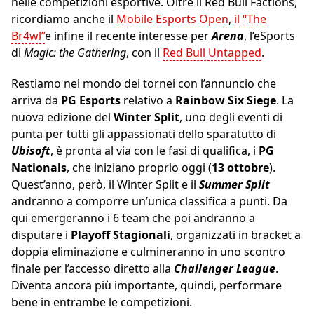
nelle competizioni esportive. Oltre il Red Bull Factions,
ricordiamo anche il
Mobile Esports Open
,
il “The
Br4wl”
e infine il recente interesse per
Arena
, l’eSports
di
Magic: the Gathering
, con il
Red Bull Untapped
.
Restiamo nel mondo dei tornei con l’annuncio che
arriva da
PG Esports
relativo a
Rainbow Six Siege
. La
nuova edizione del
Winter Split
, uno degli eventi di
punta per tutti gli appassionati dello sparatutto di
Ubisoft
, è pronta al via con le fasi di qualifica, i
PG
Nationals
, che iniziano proprio oggi (
13 ottobre
).
Quest’anno, però, il Winter Split e il
Summer Split
andranno a comporre un’unica classifica a punti. Da
qui emergeranno i 6 team che poi andranno a
disputare i
Playoff Stagionali
, organizzati in bracket a
doppia eliminazione e culmineranno in uno scontro
finale per l’accesso diretto alla
Challenger League
.
Diventa ancora più importante, quindi, performare
bene in entrambe le competizioni.