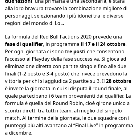
due fazioni
, una primaria e una secondaria, e starà
alla loro bravura trovare la combinazione migliore di
personaggi, selezionando i più idonei tra le diverse
regioni del mondo di LoL.
La formula del Red Bull Factions 2020 prevede una
fase di qualifier
, in programma
il 17 e il 24 ottobre
.
Per ogni giornata ci sono
tre posti
che consentono
l’accesso ai Playday della fase successiva. Si gioca ad
eliminazione diretta con partite singole fino alle due
finali (1-2 posto e 3-4 posto) che invece prevedono la
vittoria per chi si aggiudica 2 partite su 3. Il
28 ottobre
è invece la giornata in cui si disputa il round finale, al
quale partecipano i 6 team provenienti dai qualifier. La
formula è quella del Round Robin, cioè girone unico a
scontri diretti tra tutti i team, al meglio del singolo
match. Al termine della giornata, le due squadre con i
punteggi più alti avanzano al “Final Live” in programma
a dicembre.