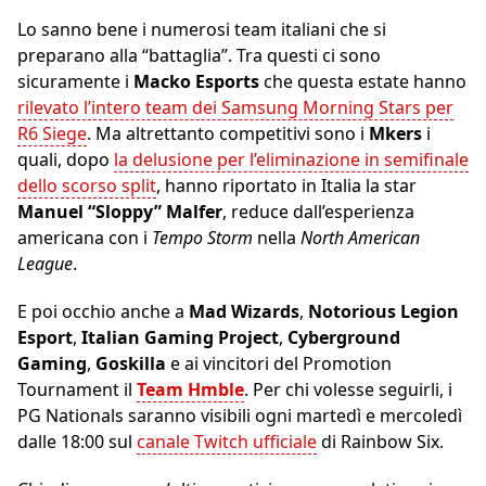
Lo sanno bene i numerosi team italiani che si
preparano alla “battaglia”. Tra questi ci sono
sicuramente i
Macko Esports
che questa estate hanno
rilevato l’intero team dei Samsung Morning Stars per
R6 Siege
. Ma altrettanto competitivi sono i
Mkers
i
quali, dopo
la delusione per l’eliminazione in semifinale
dello scorso split
, hanno riportato in Italia la star
Manuel “Sloppy” Malfer
, reduce dall’esperienza
americana con i
Tempo Storm
nella
North American
League
.
E poi occhio anche a
Mad Wizards
,
Notorious Legion
Esport
,
Italian Gaming Project
,
Cyberground
Gaming
,
Goskilla
e ai vincitori del Promotion
Tournament il
Team Hmble
. Per chi volesse seguirli, i
PG Nationals saranno visibili ogni martedì e mercoledì
dalle 18:00 sul
canale Twitch ufficiale
di Rainbow Six.