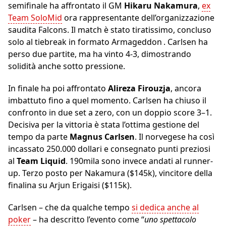
semifinale ha affrontato il GM
Hikaru Nakamura
,
ex
Team SoloMid
ora rappresentante dell’organizzazione
saudita Falcons. Il match è stato tiratissimo, concluso
solo al tiebreak in formato Armageddon . Carlsen ha
perso due partite, ma ha vinto 4‑3, dimostrando
solidità anche sotto pressione.
In finale ha poi affrontato
Alireza Firouzja
, ancora
imbattuto fino a quel momento. Carlsen ha chiuso il
confronto in due set a zero, con un doppio score 3–1.
Decisiva per la vittoria è stata l’ottima gestione del
tempo da parte
Magnus Carlsen
. Il norvegese ha così
incassato 250.000 dollari e consegnato punti preziosi
al
Team Liquid
. 190mila sono invece andati al runner-
up. Terzo posto per Nakamura ($145k), vincitore della
finalina su Arjun Erigaisi ($115k).
Carlsen – che da qualche tempo
si dedica anche al
poker
– ha descritto l’evento come “
uno spettacolo