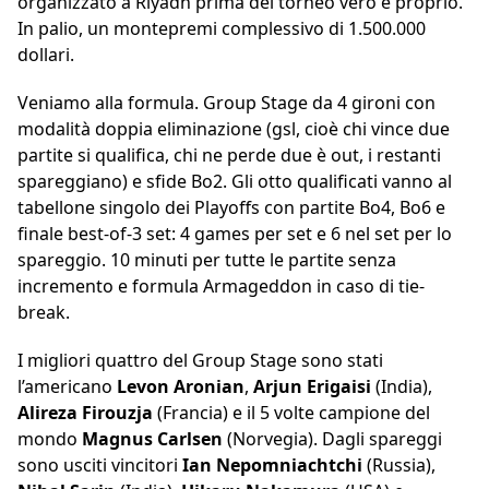
organizzato a Riyadh prima del torneo vero e proprio.
In palio, un montepremi complessivo di 1.500.000
dollari.
Veniamo alla formula. Group Stage da 4 gironi con
modalità doppia eliminazione (gsl, cioè chi vince due
partite si qualifica, chi ne perde due è out, i restanti
spareggiano) e sfide Bo2. Gli otto qualificati vanno al
tabellone singolo dei Playoffs con partite Bo4, Bo6 e
finale best-of-3 set: 4 games per set e 6 nel set per lo
spareggio. 10 minuti per tutte le partite senza
incremento e formula Armageddon in caso di tie-
break.
I migliori quattro del Group Stage sono stati
l’americano
Levon Aronian
,
Arjun Erigaisi
(India),
Alireza Firouzja
(Francia) e il 5 volte campione del
mondo
Magnus Carlsen
(Norvegia). Dagli spareggi
sono usciti vincitori
Ian Nepomniachtchi
(Russia),