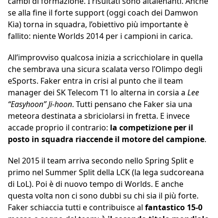
cambi di formazione. I risultati sono altalenanti. Anche
se alla fine il forte support (oggi coach dei Damwon
Kia) torna in squadra, l’obiettivo più importante è
fallito: niente Worlds 2014 per i campioni in carica.
All’improvviso qualcosa inizia a scricchiolare in quella
che sembrava una sicura scalata verso l’Olimpo degli
eSports. Faker entra in crisi al punto che il team
manager dei SK Telecom T1 lo alterna in corsia a
Lee
“Easyhoon” Ji-hoon
. Tutti pensano che Faker sia una
meteora destinata a sbriciolarsi in fretta. E invece
accade proprio il contrario:
la competizione per il
posto in squadra riaccende il motore del campione
.
Nel 2015 il team arriva secondo nello Spring Split e
primo nel Summer Split della LCK (la lega sudcoreana
di LoL). Poi è di nuovo tempo di Worlds. E anche
questa volta non ci sono dubbi su chi sia il più forte.
Faker schiaccia tutti e contribuisce al
fantastico 15-0