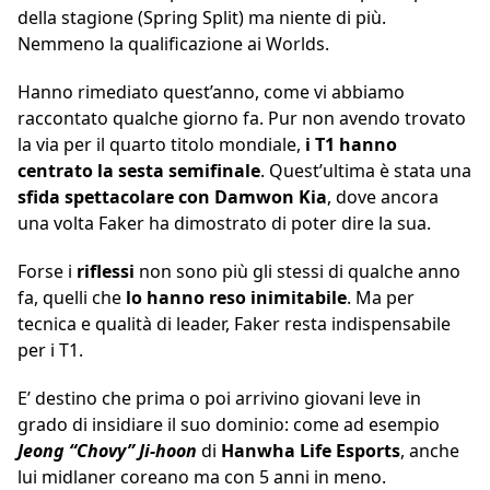
della stagione (Spring Split) ma niente di più.
Nemmeno la qualificazione ai Worlds.
Hanno rimediato quest’anno, come vi abbiamo
raccontato qualche giorno fa. Pur non avendo trovato
la via per il quarto titolo mondiale,
i T1 hanno
centrato la sesta semifinale
. Quest’ultima è stata una
sfida spettacolare con Damwon Kia
, dove ancora
una volta Faker ha dimostrato di poter dire la sua.
Forse i
riflessi
non sono più gli stessi di qualche anno
fa, quelli che
lo hanno reso inimitabile
. Ma per
tecnica e qualità di leader, Faker resta indispensabile
per i T1.
E’ destino che prima o poi arrivino giovani leve in
grado di insidiare il suo dominio: come ad esempio
Jeong “Chovy” Ji-hoon
di
Hanwha Life Esports
, anche
lui midlaner coreano ma con 5 anni in meno.