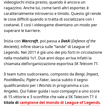
videogiochi inizia presto, quando è ancora un
ragazzino. Anche lui, come tanti altri esporter, è
caratterialmente introverso e timido. Questo gli rende
le cose difficili quando si tratta di socializzare con i
coetanei. E così i videogame diventano un modo per
superare le barriere.
Inizia con
Warcraft
, poi passa a
DotA
(
Defence of the
Ancients
), infine sbarca sulle “lande” di League of
Legends. Nel 2011 è già uno dei più forti in circolazione
nella modalità 1v1. Due anni dopo arriva infatti la
chiamata dell’organizzazione esportiva
SK Telecom T1
.
Il team tutto sudcoreano, composto da
Bengi
,
Impact
,
PoohManDu
,
Piglet
e
Faker
, lascia subito il segno
qualificandosi per i Worlds in programma a Los
Angeles. Qui Faker guida i suoi compagni a uno score
di 15 vittorie e 3 sconfitte che vale a SK Telecom T1 il
titolo di
campione del mondo di League of Legends
.