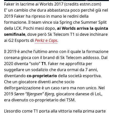
Faker in lacrime ai Worlds 2017 (credits estnn.com)
E’ un cambio che dura abbastanza poco perché già nel
2019 Faker ha ripreso in mano le redini della
formazione. Il team vince sia Spring che Summer Split
della LCK. Pochi mesi dopo,
ai Worlds arriva la quinta
semifinale
, dove però Sk Telecom T1 si deve inchinare
ai G2 Esports di
Perkz
e
Caps
.
Il 2019 è anche l’ultimo anno con il quale la formazione
coreana gioca con il brand di Sk Telecom addosso. Dal
2020 diventa “solo”
T1
. Faker ne approfitta per
suggellare un sodalizio che dura ormai da 7 anni,
diventando
co-proprietario
della società esportiva.
Che un giocatore diventi anche socio
dell’organizzazione è un caso raro ma non unico. Nel
2019
Søren “Bjergsen” Bjerg
, giocatore danese di LoL,
era divenuto co-proprietario dei TSM.
L’esordio come T1 porta alla vittoria nella prima parte