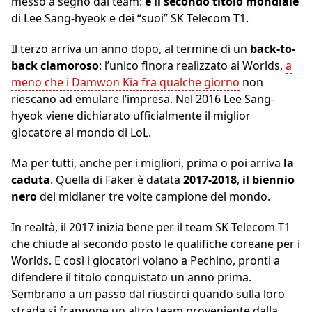
messo a segno dal team:
è il secondo titolo mondiale
di Lee Sang-hyeok e dei “suoi” SK Telecom T1.
Il terzo arriva un anno dopo, al termine di un
back-to-
back clamoroso
: l’unico finora realizzato ai Worlds,
a
meno che i Damwon Kia fra qualche giorno
non
riescano ad emulare l’impresa. Nel 2016 Lee Sang-
hyeok viene dichiarato ufficialmente il miglior
giocatore al mondo di LoL.
Ma per tutti, anche per i migliori, prima o poi arriva
la
caduta
. Quella di Faker è datata
2017-2018
,
il biennio
nero
del midlaner tre volte campione del mondo.
In realtà, il 2017 inizia bene per il team SK Telecom T1
che chiude al secondo posto le qualifiche coreane per i
Worlds. E così i giocatori volano a Pechino, pronti a
difendere il titolo conquistato un anno prima.
Sembrano a un passo dal riuscirci quando sulla loro
strada si frappone un altro team proveniente dalla