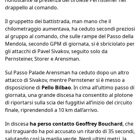
nonostante la presenza del tirolese Pernsteiner nel
drappello al comando.
Il gruppetto dei battistrada, man mano che il
chilometraggio aumentava, ha ceduto secondi preziosi
al gruppo al comando, che sulle rampe del Passo della
Mendola, secondo GPM di giornata, si è sbriciolato per
gli attacchi di Pavel Sivakov, seguito solo da
Pernsteiner, Storer e Arensman.
Sul Passo Palade Arensman ha ceduto dopo un altro
attacco di Sivakov, mentre Pernstener si è messo a
disposizione di
Pello Bilbao
. In cima all’ultimo passo di
giornata, una grande discesa ha consentito al plotone
di riportarsi sulla scia dei fuggitivi all’inizio del circuito
finale, riprendendoli a 10 km dall’arrivo.
In discesa
ha perso contatto Geoffrey Bouchard
, che
sul traguardo ha poi accusato un ritardo di 35 secondi,
salutando così la maglia verde. Negli ultimi metri, la