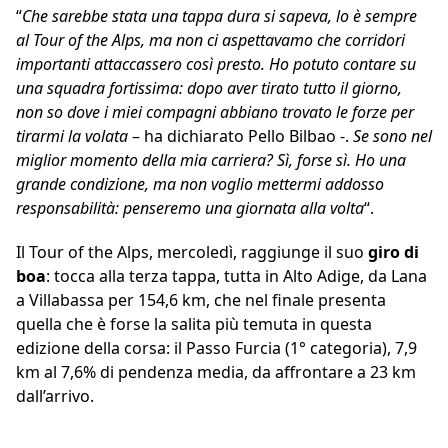
“
Che sarebbe stata una tappa dura si sapeva, lo è sempre
al Tour of the Alps, ma non ci aspettavamo che corridori
importanti attaccassero così presto. Ho potuto contare su
una squadra fortissima: dopo aver tirato tutto il giorno,
non so dove i miei compagni abbiano trovato le forze per
tirarmi la volata
– ha dichiarato Pello Bilbao -.
Se sono nel
miglior momento della mia carriera? Sì, forse sì. Ho una
grande condizione, ma non voglio mettermi addosso
responsabilità: penseremo una giornata alla volta
“.
Il Tour of the Alps, mercoledì, raggiunge il suo
giro di
boa
: tocca alla terza tappa, tutta in Alto Adige, da Lana
a Villabassa per 154,6 km, che nel finale presenta
quella che è forse la salita più temuta in questa
edizione della corsa: il Passo Furcia (1° categoria), 7,9
km al 7,6% di pendenza media, da affrontare a 23 km
dall’arrivo.