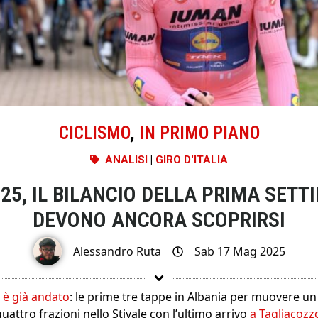
CICLISMO
,
IN PRIMO PIANO
ANALISI
|
GIRO D'ITALIA
025, IL BILANCIO DELLA PRIMA SET
DEVONO ANCORA SCOPRIRSI
Alessandro Ruta
Sab 17 Mag 2025
5
è già andato
: le prime tre tappe in Albania per muovere un
uattro frazioni nello Stivale con l’ultimo arrivo
a Tagliacozz