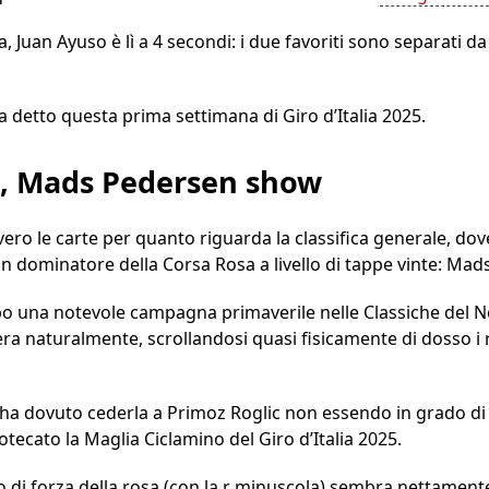
, Juan Ayuso è lì a 4 secondi: i due favoriti sono separati 
detto questa prima settimana di Giro d’Italia 2025.
25, Mads Pedersen show
ero le carte per quanto riguarda la classifica generale, dove
 un dominatore della Corsa Rosa a livello di tappe vinte: Ma
dopo una notevole campagna primaverile nelle Classiche del 
era naturalmente, scrollandosi quasi fisicamente di dosso i ri
, ha dovuto cederla a Primoz Roglic non essendo in grado di
otecato la Maglia Ciclamino del Giro d’Italia 2025.
 di forza della rosa (con la r minuscola) sembra nettamente