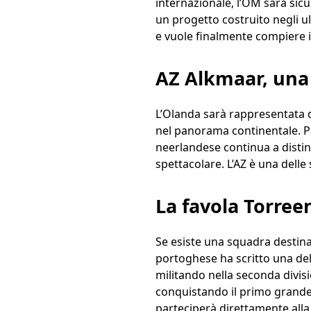
internazionale, l’OM sarà sic
un progetto costruito negli u
e vuole finalmente compiere il
AZ Alkmaar, una
L’Olanda sarà rappresentata d
nel panorama continentale. P
neerlandese continua a disting
spettacolare. L’AZ è una delle
La favola Torree
Se esiste una squadra destinat
portoghese ha scritto una dell
militando nella seconda divisi
conquistando il primo grande 
parteciperà direttamente all