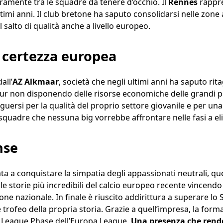
uramente tra le squadre da tenere d’occhio. Il
Rennes
rappre
ltimi anni. Il club bretone ha saputo consolidarsi nelle zon
 salto di qualità anche a livello europeo.
 certezza europea
all’
AZ Alkmaar
, società che negli ultimi anni ha saputo ri
ur non disponendo delle risorse economiche delle grandi po
uersi per la qualità del proprio settore giovanile e per una 
 squadre che nessuna big vorrebbe affrontare nelle fasi a el
nse
a a conquistare la simpatia degli appassionati neutrali, quel
e storie più incredibili del calcio europeo recente vincendo
one nazionale. In finale è riuscito addirittura a superare lo
trofeo della propria storia. Grazie a quell’impresa, la form
a League Phase dell’Europa League.
Una presenza che rende