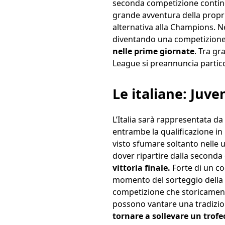
seconda competizione continen
grande avventura della propri
alternativa alla Champions. Ne
diventando una competizione 
nelle prime giornate
. Tra gr
League si preannuncia partic
Le italiane: Juve
L’Italia sarà rappresentata d
entrambe la qualificazione in
visto sfumare soltanto nelle u
dover ripartire dalla second
vittoria finale.
Forte di un co
momento del sorteggio della f
competizione che storicamente
possono vantare una tradizio
tornare a sollevare un trof