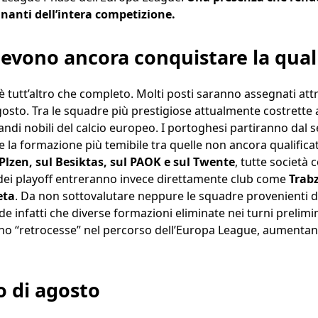
inanti dell’intera competizione.
evono ancora conquistare la qual
 tutt’altro che completo. Molti posti saranno assegnati attr
gosto. Tra le squadre più prestigiose attualmente costrette a
randi nobili del calcio europeo. I portoghesi partiranno dal
la formazione più temibile tra quelle non ancora qualifica
 Plzen, sul Besiktas, sul PAOK e sul Twente
, tutte società
 dei playoff entreranno invece direttamente club come
Trabz
eta
. Da non sottovalutare neppure le squadre provenienti d
e infatti che diverse formazioni eliminate nei turni prelim
 “retrocesse” nel percorso dell’Europa League, aumentando
o di agosto