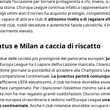
tale l’occasione per tornare protagonista e chi, invece, si 
a storia. L’Europa League continua infatti a rappresentare 
gli ultimi anni il torneo ha acquisito prestigio, competitivi
capace di attirare club di
altissimo livello e di regalare s
andi club, nobili decadute e autentiche favole calcistiche, il 
olarmente elevato.
ntus e Milan a caccia di riscatto
a due delle società più prestigiose del panorama europeo:
Ju
 Europa League ha il sapore dell’occasione mancata. I bianc
ltime giornate la possibilità di accedere alla Champions Lea
a competizione continentale.
La Juventus partirà comunque 
efficiente UEFA elevatissimo, il club torinese dovrebbe esser
ase campionato. Per i bianconeri l’obiettivo minimo sarà ar
 non ha mai regalato grandi soddisfazioni. Discorso simile
ne europea straordinaria e vedono nell’Europa League
una
eo continentale.
Anche il club milanese dovrebbe occupare u