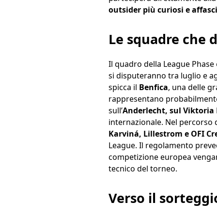
outsider più curiosi e affasc
Le squadre che d
Il quadro della League Phase è
si disputeranno tra luglio e a
spicca il
Benfica
, una delle g
rappresentano probabilmente 
sull’
Anderlecht, sul Viktoria
internazionale. Nel percorso
Karviná, Lillestrom e OFI Cr
League. Il regolamento preved
competizione europea vengano
tecnico del torneo.
Verso il sorteggi