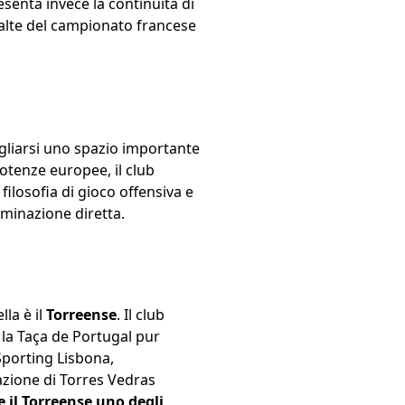
senta invece la continuità di
e alte del campionato francese
tagliarsi uno spazio importante
tenze europee, il club
filosofia di gioco offensiva e
iminazione diretta.
la è il
Torreense
. Il club
 la Taça de Portugal pur
 Sporting Lisbona,
azione di Torres Vedras
 il Torreense uno degli