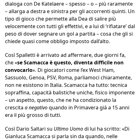
dialoga con De Katelaere – spesso – o – più raramente
– allarga a destra e sinistra per gli accorrenti quinti. Un
tipo di gioco che permette alla Dea di salire più
velocemente con tutti gli effettivi, e a lui di ‘rifiatare’ dal
peso di dover segnare un gol a partita – cosa che gli si
chiede quasi come obbligo imposto dall’alto.
Così Spalletti è arrivato ad affermare, due giorni fa,
che «
se Scamacca è questo, diventa difficile non
convocarlo
». Di giocatori come l’ex West Ham,
Sassuolo, Genoa, PSV, Roma, parliamoci chiaramente,
non ne esistono in Italia. Scamacca ha tutto: tecnica
sopraffina, capacità balistiche uniche, fisico imponente
– un aspetto, questo, che ne ha condizionato la
crescita
a negativo
quando in Primavera già a 15 anni
era il più grosso di tutti.
Così Dario Saltari su
Ultimo Uomo
di lui ha scritto: «Di
Gianluca Scamacca si parla sin da quando, nelle