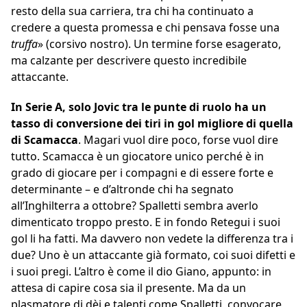
resto della sua carriera, tra chi ha continuato a
credere a questa promessa e chi pensava fosse una
truffa
» (corsivo nostro). Un termine forse esagerato,
ma calzante per descrivere questo incredibile
attaccante.
In Serie A, solo Jovic tra le punte di ruolo ha un
tasso di conversione dei tiri in gol migliore di quella
di Scamacca
. Magari vuol dire poco, forse vuol dire
tutto. Scamacca è un giocatore unico perché è in
grado di giocare per i compagni e di essere forte e
determinante – e d’altronde chi ha segnato
all’Inghilterra a ottobre? Spalletti sembra averlo
dimenticato troppo presto. E in fondo Retegui i suoi
gol li ha fatti. Ma davvero non vedete la differenza tra i
due? Uno è un attaccante già formato, coi suoi difetti e
i suoi pregi. L’altro è come il dio Giano, appunto: in
attesa di capire cosa sia il presente. Ma da un
plasmatore di dèi e talenti come Spalletti, convocare