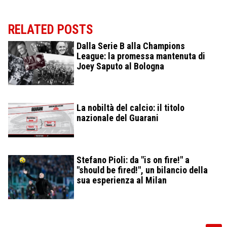
RELATED POSTS
Dalla Serie B alla Champions
League: la promessa mantenuta di
Joey Saputo al Bologna
La nobiltà del calcio: il titolo
nazionale del Guarani
Stefano Pioli: da "is on fire!" a
"should be fired!", un bilancio della
sua esperienza al Milan