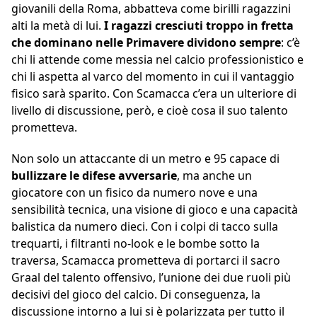
giovanili della Roma, abbatteva come birilli ragazzini
alti la metà di lui.
I ragazzi cresciuti troppo in fretta
che dominano nelle Primavere dividono sempre
: c’è
chi li attende come messia nel calcio professionistico e
chi li aspetta al varco del momento in cui il vantaggio
fisico sarà sparito. Con Scamacca c’era un ulteriore di
livello di discussione, però, e cioè cosa il suo talento
prometteva.
Non solo un attaccante di un metro e 95 capace di
bullizzare le difese avversarie
, ma anche un
giocatore con un fisico da numero nove e una
sensibilità tecnica, una visione di gioco e una capacità
balistica da numero dieci. Con i colpi di tacco sulla
trequarti, i filtranti no-look e le bombe sotto la
traversa, Scamacca prometteva di portarci il sacro
Graal del talento offensivo, l’unione dei due ruoli più
decisivi del gioco del calcio. Di conseguenza, la
discussione intorno a lui si è polarizzata per tutto il