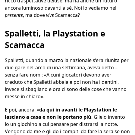
ricco d’aspettative deluse, ma ha anche un futuro
ancora luminoso davanti a sé. Noi lo vediamo nel
presente
, ma dove
vive
Scamacca?
Spalletti, la Playstation e
Scamacca
Spalletti, quando a marzo la nazionale s’era riunita per
due gare nell’arco di una settimana, aveva detto –
senza fare nomi: «Alcuni giocatori devono aver
creduto che Spalletti abbaia e poi non ha i dentini,
invece si sbagliano e ora ci sono delle cose che vanno
messe in chiaro».
E poi, ancora: «
da qui in avanti le Playstation le
lasciano a casa e non le portano più
. Glielo invento
io un giochino a cui pensare per distrarsi la notte.
Vengono da me e gli do i compiti da fare la sera se non