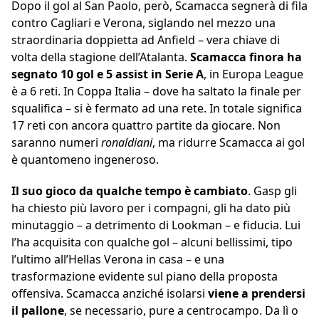
Dopo il gol al San Paolo, però, Scamacca segnerà di fila
contro Cagliari e Verona, siglando nel mezzo una
straordinaria doppietta ad Anfield – vera chiave di
volta della stagione dell’Atalanta.
Scamacca finora ha
segnato 10 gol e 5 assist in Serie A
, in Europa League
è a 6 reti. In Coppa Italia – dove ha saltato la finale per
squalifica – si è fermato ad una rete. In totale significa
17 reti con ancora quattro partite da giocare. Non
saranno numeri
ronaldiani
, ma ridurre Scamacca ai gol
è quantomeno ingeneroso.
Il suo gioco da qualche tempo è cambiato
. Gasp gli
ha chiesto più lavoro per i compagni, gli ha dato più
minutaggio – a detrimento di Lookman – e fiducia. Lui
l’ha acquisita con qualche gol – alcuni bellissimi, tipo
l’ultimo all’Hellas Verona in casa – e una
trasformazione evidente sul piano della proposta
offensiva. Scamacca anziché isolarsi
viene a prendersi
il pallone
, se necessario, pure a centrocampo. Da lì o