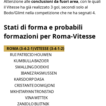
Attenzione alle
conclusioni da fuori area
, con le quali
il Vitesse ha già realizzato 3 gol, secondi solo al
Bodo/Glimt nella competizione che ne ha segnati 4.
Stati di forma e probabili
formazioni per Roma-Vitesse
ROMA (3-4-2-1)
VITESSE (3-4-1-2)
RUI PATRICIO
HOUWEN
KUMBULLA
BAZOER
SMALLING
DOEKHI
IBANEZ
RASMUSSEN
KARSDORP
DASA
CRISTANTE
DOMGJONI
MKHITARYAN
TRONSTAD
VINA
WITTEK
ZANIOLO
BUITNIK