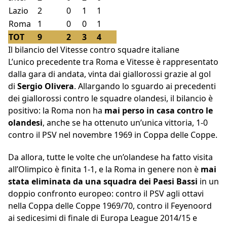
Lazio
2
0
1
1
Roma
1
0
0
1
TOT
9
2
3
4
Il bilancio del Vitesse contro squadre italiane
L’unico precedente tra Roma e Vitesse è rappresentato
dalla gara di andata, vinta dai giallorossi grazie al gol
di
Sergio Olivera
. Allargando lo sguardo ai precedenti
dei giallorossi contro le squadre olandesi, il bilancio è
positivo: la Roma non ha
mai perso in casa contro le
olandesi
, anche se ha ottenuto un’unica vittoria, 1-0
contro il PSV nel novembre 1969 in Coppa delle Coppe.
Da allora, tutte le volte che un’olandese ha fatto visita
all’Olimpico è finita 1-1, e la Roma in genere non è
mai
stata eliminata da una squadra dei Paesi Bassi
in un
doppio confronto europeo: contro il PSV agli ottavi
nella Coppa delle Coppe 1969/70, contro il Feyenoord
ai sedicesimi di finale di Europa League 2014/15 e