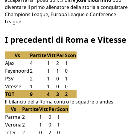
accaparrarsi i posti utili. Inoltre
José Mourinho
può
diventare il primo allenatore della storia a conquistare
Champions League, Europa League e Conference
League.
I precedenti di Roma e Vitesse
Vs
Partite
Vitt
Par
Scon
Ajax
4
1
2
1
Feyenoord
2
1
1
0
PSV
2
1
0
1
Vitesse
1
1
0
0
TOT
9
4
3
2
Il bilancio della Roma contro le squadre olandesi
Vs
Partite
Vitt
Par
Scon
Parma
2
1
0
1
Verona
2
1
0
1
Inter
2
0
2
0