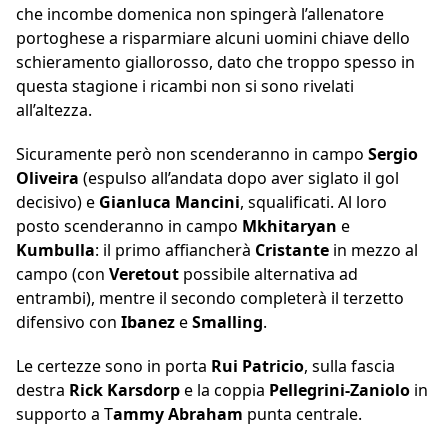
che incombe domenica non spingerà l’allenatore
portoghese a risparmiare alcuni uomini chiave dello
schieramento giallorosso, dato che troppo spesso in
questa stagione i ricambi non si sono rivelati
all’altezza.
Sicuramente però non scenderanno in campo
Sergio
Oliveira
(espulso all’andata dopo aver siglato il gol
decisivo) e
Gianluca Mancini
, squalificati. Al loro
posto scenderanno in campo
Mkhitaryan
e
Kumbulla
: il primo affiancherà
Cristante
in mezzo al
campo (con
Veretout
possibile alternativa ad
entrambi), mentre il secondo completerà il terzetto
difensivo con
Ibanez
e
Smalling
.
Le certezze sono in porta
Rui Patricio
, sulla fascia
destra
Rick Karsdorp
e la coppia
Pellegrini-Zaniolo
in
supporto a T
ammy Abraham
punta centrale.