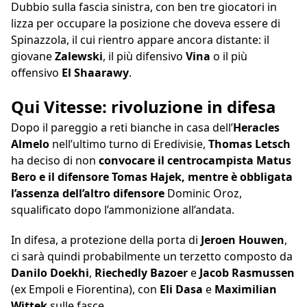
Dubbio sulla fascia sinistra, con ben tre giocatori in
lizza per occupare la posizione che doveva essere di
Spinazzola, il cui rientro appare ancora distante: il
giovane
Zalewski
, il più difensivo
Vina
o il più
offensivo
El Shaarawy
.
Qui Vitesse: rivoluzione in difesa
Dopo il pareggio a reti bianche in casa dell’
Heracles
Almelo
nell’ultimo turno di Eredivisie,
Thomas Letsch
ha deciso di non
convocare il centrocampista Matus
Bero e il difensore Tomas Hajek, mentre è obbligata
l’assenza dell’altro difensore
Dominic Oroz,
squalificato dopo l’ammonizione all’andata.
In difesa, a protezione della porta di
Jeroen Houwen
,
ci sarà quindi probabilmente un terzetto composto da
Danilo Doekhi
,
Riechedly Bazoer
e
Jacob Rasmussen
(ex Empoli e Fiorentina), con
Eli Dasa
e
Maximilian
Wittek
sulle fasce.