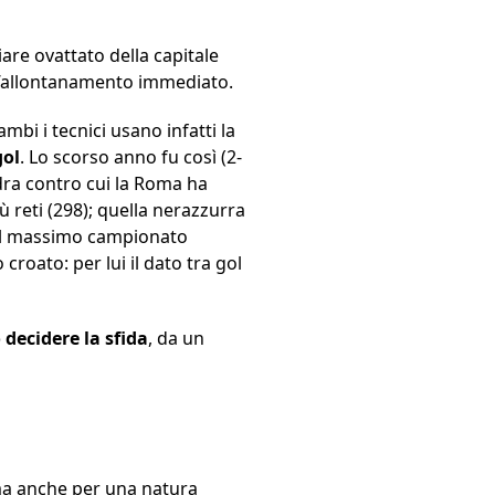
ciare ovattato della capitale
 l’allontanamento immediato.
ambi i tecnici usano infatti la
gol
. Lo scorso anno fu così (2-
adra contro cui la Roma ha
ù reti (298); quella nerazzurra
nel massimo campionato
 croato: per lui il dato tra gol
 decidere la sfida
, da un
 ma anche per una natura