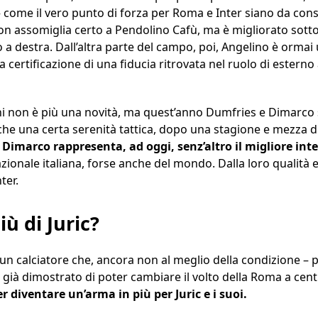
 come il vero punto di forza per Roma e Inter siano da cons
non assomiglia certo a Pendolino Cafù, ma è migliorato sotto
 destra. Dall’altra parte del campo, poi, Angelino è ormai un
a certificazione di una fiducia ritrovata nel ruolo di esterno
terni non è più una novità, ma quest’anno Dumfries e Dimarc
che una certa serenità tattica, dopo una stagione e mezza d
e
Dimarco rappresenta, ad oggi, senz’altro il migliore in
ionale italiana, forse anche del mondo. Dalla loro qualità e 
ter.
iù di Juric?
è un calciatore che, ancora non al meglio della condizione – p
a già dimostrato di poter cambiare il volto della Roma a ce
er diventare un’arma in più per Juric e i suoi.