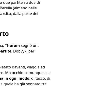
to due partite su due di
 Barella (almeno nelle
artita
, dalla parte dei
rto
ma,
Thuram
segnò una
partite
. Dobvyk, per
ietato davanti, viaggia ad
zare. Ma occhio comunque alla
gna in ogni modo
: di tacco, di
lla quale ha già segnato tre