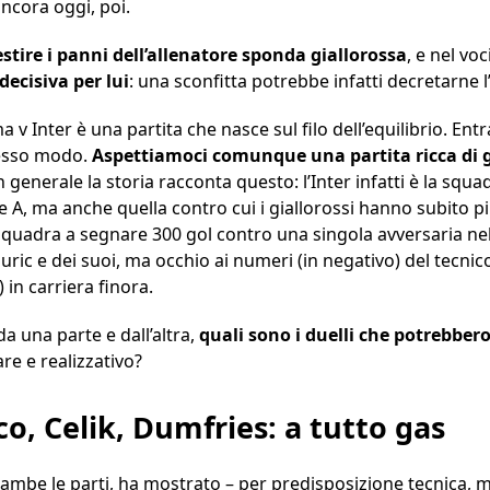
ancora oggi, poi.
estire i panni dell’allenatore sponda giallorossa
, e nel vo
decisiva per lui
: una sconfitta potrebbe infatti decretarne
a v Inter è una partita che nasce sul filo dell’equilibrio. Entr
stesso modo.
Aspettiamoci comunque una partita ricca di 
n generale la storia racconta questo: l’Inter infatti è la squ
ie A, ma anche quella contro cui i giallorossi hanno subito pi
squadra a segnare 300 gol contro una singola avversaria 
 Juric e dei suoi, ma occhio ai numeri (in negativo) del tecnico
) in carriera finora.
da una parte e dall’altra,
quali sono i duelli che potrebbero
re e realizzativo?
o, Celik, Dumfries: a tutto gas
rambe le parti, ha mostrato – per predisposizione tecnica,