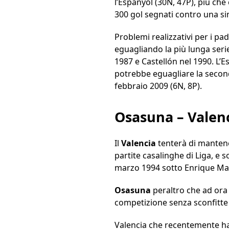
l’Espanyol (30N, 47P), più che
300 gol segnati contro una sin
Problemi realizzativi per i pa
eguagliando la più lunga seri
1987 e Castellón nel 1990. L’E
potrebbe eguagliare la second
febbraio 2009 (6N, 8P).
Osasuna – Valen
Il
Valencia
tenterà di mantene
partite casalinghe di Liga, e s
marzo 1994 sotto Enrique Mar
Osasuna
peraltro che ad ora 
competizione senza sconfitte n
Valencia che recentemente ha