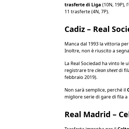
trasferte di Liga
(10N, 19P), l
11 trasferte (4N, 7P).
Cadiz – Real Soc
Manca dal 1993 la vittoria per
Inoltre, non è riuscito a segn
La Real Sociedad ha vinto le u
registrare tre
clean
sheet
di f
febbraio 2019).
Non sarà semplice, perché il
migliore serie di gare di fila
Real Madrid – Ce
Trasferta improba per il
Celt