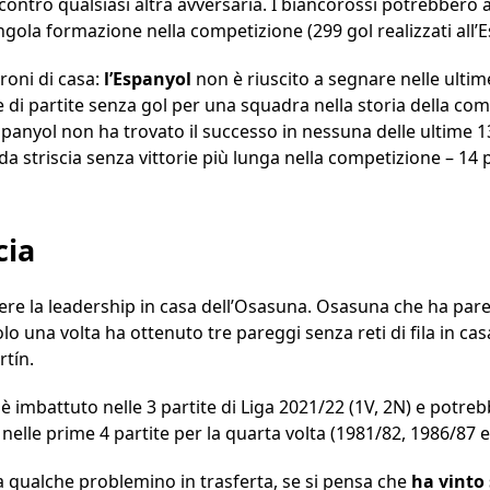
 contro qualsiasi altra avversaria. I biancorossi potrebbero a
gola formazione nella competizione (299 gol realizzati all’E
droni di casa:
l’Espanyol
non è riuscito a segnare nelle ultime
e di partite senza gol per una squadra nella storia della co
spanyol non ha trovato il successo in nessuna delle ultime 13 
a striscia senza vittorie più lunga nella competizione – 14
cia
re la leadership in casa dell’Osasuna. Osasuna che ha pare
olo una volta ha ottenuto tre pareggi senza reti di fila in ca
tín.
è imbattuto nelle 3 partite di Liga 2021/22 (1V, 2N) e potreb
elle prime 4 partite per la quarta volta (1981/82, 1986/87 e
 qualche problemino in trasferta, se si pensa che
ha vinto 