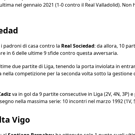
’ultima nel gennaio 2021 (1-0 contro il Real Valladolid). Non
iedad
 i padroni di casa contro la
Real Sociedad
: da allora, 10 pa
are in 6 delle ultime 9 sfide contro questa avversaria.
ltime due partite di Liga, tenendo la porta inviolata in ent
ila nella competizione per la seconda volta sotto la gestione d
Cadiz
va in gol da 9 partite consecutive in Liga (2V, 4N, 3P) 
 a segno nella massima serie: 10 incontri nel marzo 1992 (1V, 
lta Vigo
a
: al
Santiago Bernabeu
ha ottenuto solo 1 punto sugli ultim