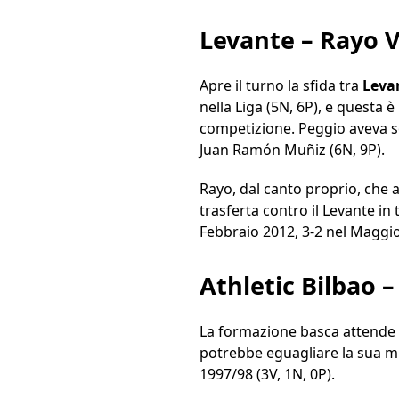
Levante – Rayo 
Apre il turno la sfida tra
Leva
nella Liga (5N, 6P), e questa è
competizione. Peggio aveva so
Juan Ramón Muñiz (6N, 9P).
Rayo, dal canto proprio, che a
trasferta contro il Levante in 
Febbraio 2012, 3-2 nel Maggio
Athletic Bilbao 
La formazione basca attende u
potrebbe eguagliare la sua mi
1997/98 (3V, 1N, 0P).