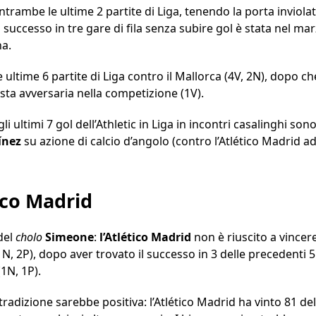
ntrambe le ultime 2 partite di Liga, tenendo la porta inviolata
l successo in tre gare di fila senza subire gol è stata nel ma
a.
 ultime 6 partite di Liga contro il Mallorca (4V, 2N), dopo c
sta avversaria nella competizione (1V).
i ultimi 7 gol dell’Athletic in Liga in incontri casalinghi sono
ínez
su azione di calcio d’angolo (contro l’Atlético Madrid ad
ico Madrid
 del
cholo
Simeone
:
l’Atlético Madrid
non è riuscito a vincer
1N, 2P), dopo aver trovato il successo in 3 delle precedenti
1N, 1P).
tradizione sarebbe positiva: l’Atlético Madrid ha vinto 81 del