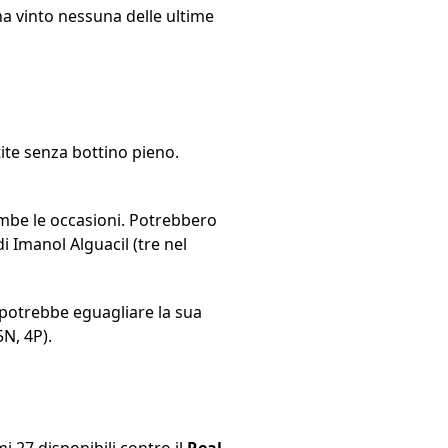
 ha vinto nessuna delle ultime
rtite senza bottino pieno.
rambe le occasioni. Potrebbero
i Imanol Alguacil (tre nel
e potrebbe eguagliare la sua
5N, 4P).
i 27 disponibili contro il
Real