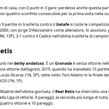
ni di casa, con 0 punti in 3 gare: perdesse anche questa par
on quattro sconfitte consecutive per la prima volta nella su
 9 partite in trasferta contro il
Getafe
in tutte le competizio
000, con Jorge D’Alessandro come allenatore. In assoluto, po
(4N, 13P), 3-1 contro il Cadice nell’ultima trasferta di campi
etis
unti nel
derby andaluso
. È un
Granada
è senza vittorie nell
enza vittorie dall’agosto 2019, quando ha inanellato 15 partit
Lucas Alcaraz (1N, 5P), sette sotto Toni Adams in la finale de
/20 (1N, 1P).
 Madrid dell’ultima giornata, il
Real Betis
ha interrotto una s
lla Liga (4 vittorie, 9 pareggi), la seconda più lunga di tutt
 quattro vittorie e 10 pareggi).