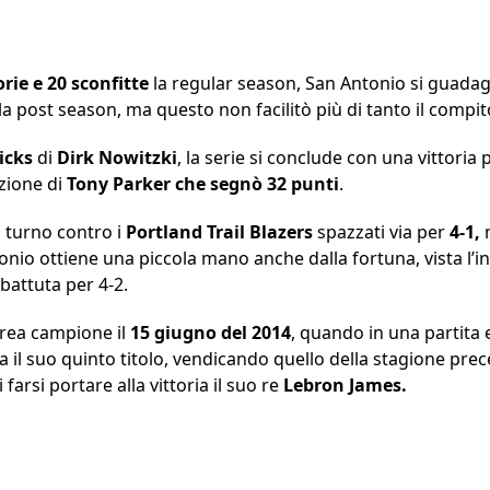
orie e 20 sconfitte
la regular season, San Antonio si guadagnò
lla post season, ma questo non facilitò più di tanto il comp
icks
di
Dirk
Nowitzki
, la serie si conclude con una vittoria 
zione di
Tony Parker che segnò 32 punti
.
 turno contro i
Portland
Trail
Blazers
spazzati via per
4-1,
m
io ottiene una piccola mano anche dalla fortuna, vista l’inc
 battuta per 4-2.
laurea campione il
15 giugno del 2014
, quando in una partita e
a il suo quinto titolo, vendicando quello della stagione pr
 farsi portare alla vittoria il suo re
Lebron James.