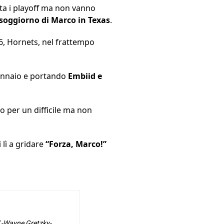
ta i playoff ma non vanno
 soggiorno di Marco in Texas
.
6, Hornets, nel frattempo
 gennaio e portando
Embiid e
o per un difficile ma non
 lì a gridare
“Forza, Marco!”
o" -Wayne Gretzky-