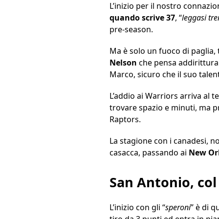
L’inizio per il nostro connazio
quando scrive 37
, “
leggasi
tre
pre-season.
Ma è solo un fuoco di paglia,
Nelson
che pensa addirittura
Marco, sicuro che il suo tale
L’addio ai Warriors arriva al 
trovare spazio e minuti, ma p
Raptors.
La stagione con i canadesi, n
casacca, passando ai
New
Or
San Antonio, col
L’inizio con gli “
speroni
” è di 
tiro da 3 punti ed entra in pi