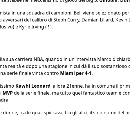
ista in una squadra di campioni, Beli viene selezionato per 
 avversari del calibro di Steph Curry, Damian Lillard, Kevin L
sivo) e Kyrie Irving ( ! ).
ella sua carriera NBA, quando in un’intervista Marco dichiar
nta realtà e dopo una stagione in cui dà il suo sostanzioso c
na serie finale vinta contro
Miami per 4-1.
nissimo
Kawhi
Leonard
, allora 21enne, ha in comune il prim
di
MVP
della serie finale, ma tutto quel fantastico team è c
uadra.
donne, tra le quali spiccava, tra gli altri, il solo nome del p