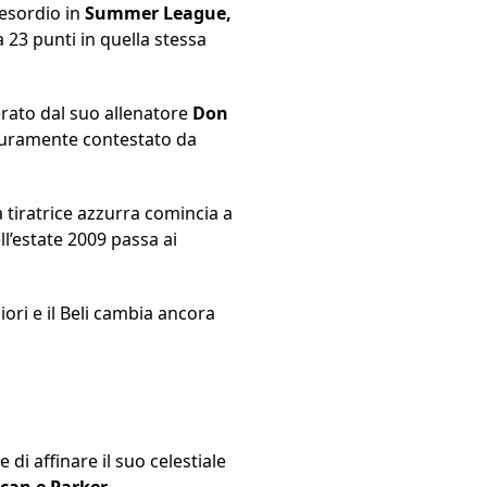
’esordio in
Summer League,
 23 punti in quella stessa
erato dal suo allenatore
Don
 duramente contestato da
a tiratrice azzurra comincia a
ll’estate 2009 passa ai
ori e il Beli cambia ancora
 di affinare il suo celestiale
can e Parker.