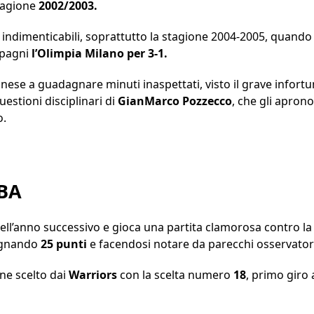
stagione
2002/2003.
o indimenticabili, soprattutto la stagione 2004-2005, quand
mpagni
l’Olimpia Milano per 3-1.
nese a guadagnare minuti inaspettati, visto il grave infortu
questioni disciplinari di
GianMarco
Pozzecco
, che gli aprono
o.
NBA
nell’anno successivo e gioca una partita clamorosa contro la
egnando
25 punti
e facendosi notare da parecchi osservato
ene scelto dai
Warriors
con la scelta numero
18
, primo giro