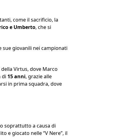
nti, come il sacrificio, la
rico e Umberto
, che si
le sue giovanili nei campionati
i della Virtus, dove Marco
à di
15 anni
, grazie alle
arsi in prima squadra, dove
to soprattutto a causa di
o e giocato nelle “V Nere”, il