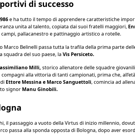
portivi di successo
986
e ha tutto il tempo di apprendere caratteristiche importa
ranza unita al talento, copiata dai suoi fratelli maggiori,
En
i campi, pallacanestro e pattinaggio artistico a rotelle.
lo Marco Belinelli passa tutta la trafila della prima parte del
la squadra del suo paese, la
Vis Persiceto.
ssimiliano Milli,
storico allenatore delle squadre giovanil
 compagni alla vittoria di tanti campionati, prima che, all’et
 di
Ettore Messina e Marco Sanguettoli
, comincia ad allen
erto signor
Manu Ginobili.
logna
i, il passaggio a vuoto della Virtus di inizio millennio, dovu
arco passa alla sponda opposta di Bologna, dopo aver esordit