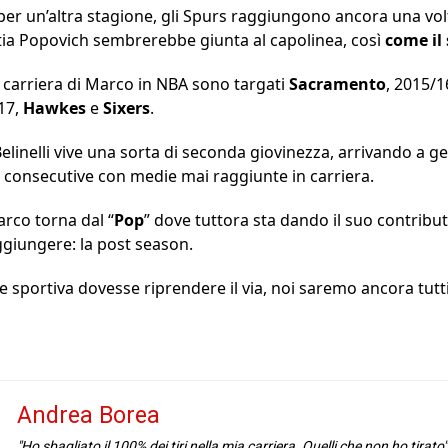
er un’altra stagione, gli Spurs raggiungono ancora una vol
astia Popovich sembrerebbe giunta al capolinea, così
come il
ma carriera di Marco in NBA sono targati
Sacramento
, 2015/1
/17,
Hawkes
e
Sixers
.
 Belinelli vive una sorta di seconda giovinezza, arrivando a
e consecutive con medie mai raggiunte in carriera.
arco torna dal “
Pop
” dove tuttora sta dando il suo contribut
giungere: la post season.
 sportiva dovesse riprendere il via, noi saremo ancora tutti
Andrea Borea
"Ho sbagliato il 100% dei tiri nella mia carriera. Quelli che non ho tirat