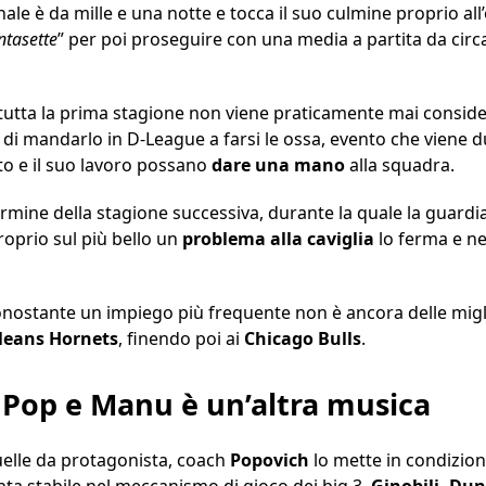
nale è da mille e una notte e tocca il suo culmine proprio all
ntasette
” per poi proseguire con una media a partita da circa
 tutta la prima stagione non viene praticamente mai consid
 di mandarlo in D-League a farsi le ossa, evento che viene
nto e il suo lavoro possano
dare una mano
alla squadra.
termine della stagione successiva, durante la quale la guardi
roprio sul più bello un
problema
alla
caviglia
lo ferma e ne
onostante un impiego più frequente non è ancora delle migli
leans
Hornets
, finendo poi ai
Chicago
Bulls
.
 Pop e Manu è un’altra musica
quelle da protagonista, coach
Popovich
lo mette in condizione
anta stabile nel meccanismo di gioco dei big 3,
Ginobili, Dun