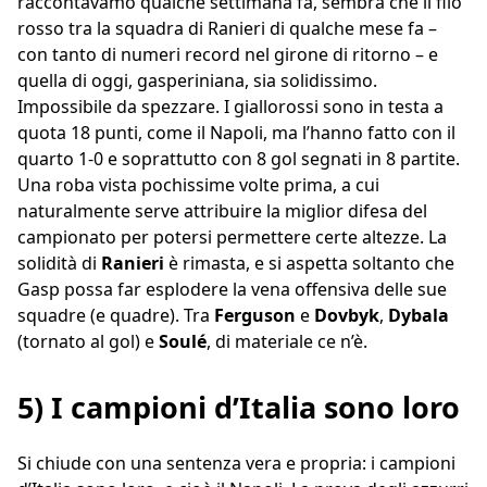
raccontavamo qualche settimana fa, sembra che il filo
rosso tra la squadra di Ranieri di qualche mese fa –
con tanto di numeri record nel girone di ritorno – e
quella di oggi, gasperiniana, sia solidissimo.
Impossibile da spezzare. I giallorossi sono in testa a
quota 18 punti, come il Napoli, ma l’hanno fatto con il
quarto 1-0 e soprattutto con 8 gol segnati in 8 partite.
Una roba vista pochissime volte prima, a cui
naturalmente serve attribuire la miglior difesa del
campionato per potersi permettere certe altezze. La
solidità di
Ranieri
è rimasta, e si aspetta soltanto che
Gasp possa far esplodere la vena offensiva delle sue
squadre (e quadre). Tra
Ferguson
e
Dovbyk
,
Dybala
(tornato al gol) e
Soulé
, di materiale ce n’è.
5) I campioni d’Italia sono loro
Si chiude con una sentenza vera e propria: i campioni