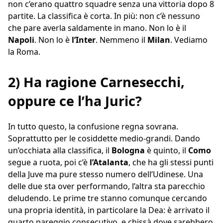
non c’erano quattro squadre senza una vittoria dopo 8
partite. La classifica è corta. In più: non c’è nessuno
che pare averla saldamente in mano. Non lo è il
Napoli
. Non lo è
l’Inter
. Nemmeno il
Milan
. Vediamo
la Roma.
2) Ha ragione Carnesecchi,
oppure ce l’ha Juric?
In tutto questo, la confusione regna sovrana.
Soprattutto per le cosiddette medio-grandi. Dando
un’occhiata alla classifica, il
Bologna
è quinto, il
Como
segue a ruota, poi c’è
l’Atalanta
, che ha gli stessi punti
della Juve ma pure stesso numero dell’Udinese. Una
delle due sta over performando, l’altra sta parecchio
deludendo. Le prime tre stanno comunque cercando
una propria identità, in particolare la Dea: è arrivato il
quarto pareggio consecutivo, e chissà dove sarebbero