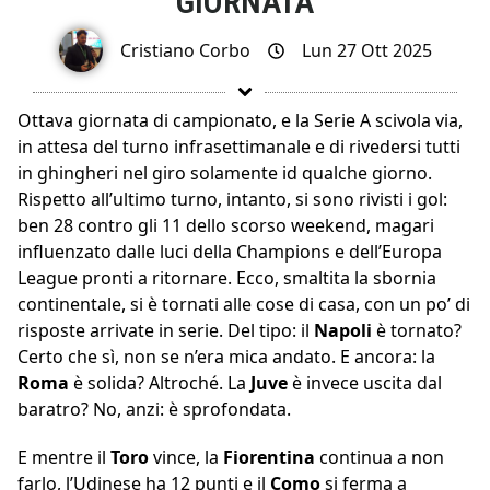
GIORNATA
Cristiano Corbo
Lun 27 Ott 2025
Ottava giornata di campionato, e la Serie A scivola via,
in attesa del turno infrasettimanale e di rivedersi tutti
in ghingheri nel giro solamente id qualche giorno.
Rispetto all’ultimo turno, intanto, si sono rivisti i gol:
ben 28 contro gli 11 dello scorso weekend, magari
influenzato dalle luci della Champions e dell’Europa
League pronti a ritornare. Ecco, smaltita la sbornia
continentale, si è tornati alle cose di casa, con un po’ di
risposte arrivate in serie. Del tipo: il
Napoli
è tornato?
Certo che sì, non se n’era mica andato. E ancora: la
Roma
è solida? Altroché. La
Juve
è invece uscita dal
baratro? No, anzi: è sprofondata.
E mentre il
Toro
vince, la
Fiorentina
continua a non
farlo, l’Udinese ha 12 punti e il
Como
si ferma a