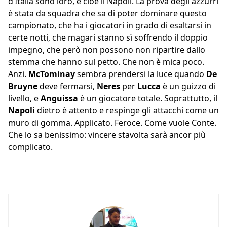
d’Italia sono loro, e cioè il Napoli. La prova degli azzurri
è stata da squadra che sa di poter dominare questo
campionato, che ha i giocatori in grado di esaltarsi in
certe notti, che magari stanno sì soffrendo il doppio
impegno, che però non possono non ripartire dallo
stemma che hanno sul petto. Che non è mica poco.
Anzi.
McTominay
sembra prendersi la luce quando
De
Bruyne
deve fermarsi,
Neres
per
Lucca
è un guizzo di
livello, e
Anguissa
è un giocatore totale. Soprattutto, il
Napoli
dietro è attento e respinge gli attacchi come un
muro di gomma. Applicato. Feroce. Come vuole Conte.
Che lo sa benissimo: vincere stavolta sarà ancor più
complicato.