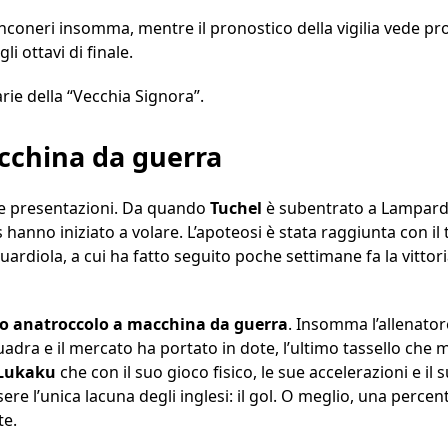
nconeri insomma, mentre il pronostico della vigilia vede pro
i ottavi di finale.
rie della “Vecchia Signora”.
cchina da guerra
he presentazioni. Da quando
Tuchel
è subentrato a Lampard 
s hanno iniziato a volare. L’apoteosi è stata raggiunta con 
Guardiola, a cui ha fatto seguito poche settimane fa la vitt
to anatroccolo a macchina da guerra
. Insomma l’allenato
uadra e il mercato ha portato in dote, l’ultimo tassello che
Lukaku
che con il suo gioco fisico, le sue accelerazioni e i
re l’unica lacuna degli inglesi: il gol. O meglio, una percent
te.