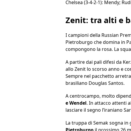
Chelsea (3-4-2-1): Mendy; Rudi
Zenit: tra alti e 
I campioni della Russian Prem
Pietroburgo che domina in Pat
compongono la rosa. La squa
A partire dai pali difesi da Ke
allo Zenit lo scorso anno e c
Sempre nel pacchetto arretrat
brasiliano Douglas Santos.
A centrocampo, molto dipende
e Wendel
. In attacco attenti
lasciare il segno l’iraniano S
La truppa di Semak sogna in
Pietroburgo
il prossimo 26 ma