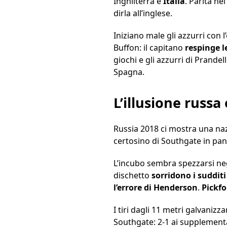
Inghilterra e
Italia
. Parità ne
dirla all’inglese.
Iniziano male gli azzurri con 
Buffon: il capitano
respinge l
giochi e gli azzurri di Prandel
Spagna.
L’illusione russa
Russia 2018 ci mostra una naz
certosino di Southgate in pan
L’incubo sembra spezzarsi negl
dischetto
sorridono i suddit
l’errore di Henderson
.
Pickfo
I tiri dagli 11 metri galvanizz
Southgate: 2-1 ai supplementar