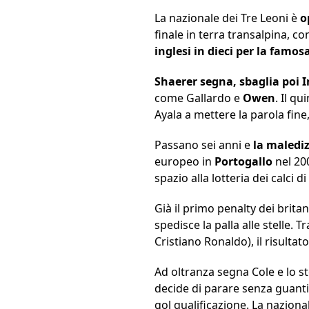
La nazionale dei Tre Leoni è
o
finale in terra transalpina, con
inglesi in dieci per la famo
Shaerer segna, sbaglia poi I
come Gallardo e
Owen
. Il q
Ayala a mettere la parola fine
Passano sei anni e
la malediz
europeo in
Portogallo
nel 20
spazio alla lotteria dei calci di
Già il primo penalty dei brit
spedisce la palla alle stelle. 
Cristiano Ronaldo), il risultat
Ad oltranza segna Cole e lo ste
decide di parare senza guanti
gol qualificazione. La naziona