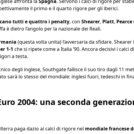
inglese affronta la
Spagna
. Servono i calci di rigore per stabi
pettivamente il primo e il quarto rigore per gli iberici.
cano tutti e quattro i penalty
, con
Shearer
,
Platt
,
Pearce
ffa è dietro l’angolo per la nazionale dei Reali.
ermania
(questa volta unita) l’avversaria da sfidare. Shearer i
er 1-1
che si ripete come a Italia ’90. Ancora decisivi i calci 
gori a testa.
ecnico degli inglese, Southgate fallisce il suo tiro dagli 11 m
ato sarà lo stesso del mondiale: inglesi fuori, tedeschi in f
 Euro 2004: una seconda generazio
lterra paga dazio ai calci di rigore nel
mondiale francese d