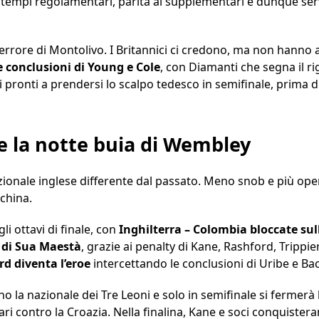
i tempi regolamentari, parità ai supplementari e dunque servo
l’errore di Montolivo. I Britannici ci credono, ma non hanno 
e conclusioni di Young e Cole
, con Diamanti che segna il rig
li pronti a prendersi lo scalpo tedesco in semifinale, prima d
 e la notte buia di Wembley
ionale inglese differente dal passato. Meno snob e più opera
china.
i ottavi di finale, con
Inghilterra – Colombia bloccate sull
i di Sua Maestà
, grazie ai penalty di Kane, Rashford, Trippie
rd diventa l’eroe
intercettando le conclusioni di Uribe e Ba
ano la nazionale dei Tre Leoni e solo in semifinale si fermerà
i contro la Croazia. Nella finalina, Kane e soci conquistera