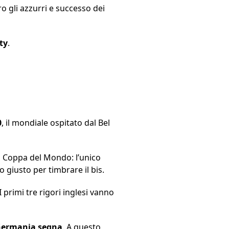
o gli azzurri e successo dei
ty
.
0
, il mondiale ospitato dal Bel
lla Coppa del Mondo: l’unico
 giusto per timbrare il bis.
 I primi tre rigori inglesi vanno
 Germania segna
. A questo