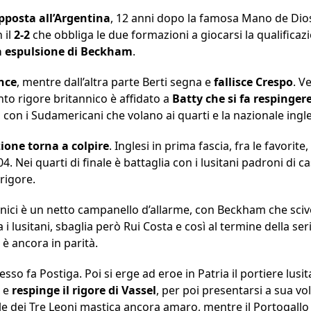
pposta all’Argentina
, 12 anni dopo la famosa Mano de Dio
 il
2-2
che obbliga le due formazioni a giocarsi la qualificazi
sa espulsione di Beckham
.
nce
, mentre dall’altra parte Berti segna e
fallisce Crespo
. V
uinto rigore britannico è affidato a
Batty che si fa respinger
, con i Sudamericani che volano ai quarti e la nazionale ingl
ione torna a colpire
. Inglesi in prima fascia, fra le favorite,
04. Nei quarti di finale è battaglia con i lusitani padroni di c
 rigore.
annici è un netto campanello d’allarme, con Beckham che sciv
Tra i lusitani, sbaglia però Rui Costa e così al termine della 
o è ancora in parità.
sso fa Postiga. Poi si erge ad eroe in Patria il portiere lusi
 e
respinge il rigore di Vassel
, per poi presentarsi a sua vol
le dei Tre Leoni mastica ancora amaro, mentre il Portogallo a