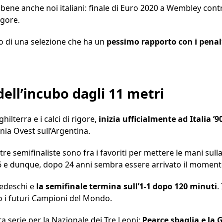
bene anche noi italiani: finale di Euro 2020 a Wembley contr
igore.
 di una selezione che ha un
pessimo rapporto con i penal
o dell’incubo dagli 11 metri
ghilterra e i calci di rigore,
inizia ufficialmente ad Italia ’9
nia Ovest sull’Argentina.
tre tre semifinaliste sono fra i favoriti per mettere le mani su
66 e dunque, dopo 24 anni sembra essere arrivato il momento
tedeschi e
la semifinale termina sull’1-1 dopo 120 minuti
.
no i futuri Campioni del Mondo.
ta serie per la Nazionale dei Tre Leoni:
Pearce sbaglia e la