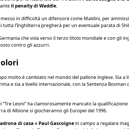
tante
il penalty di Waddle
.
ha messo in difficoltà un difensore come Maldini, per ammiss
 tutta l’Inghilterra pregherà per un eventuale parata di Shi
 Germania che vola verso il terzo titolo mondiale e con gli ing
posto contro gli azzurri.
dolori
po molto è cambiato nel mondo del pallone inglese. Sia a liv
ima e sia a livello internazionale, con la Sentenza Bosman 
i “Tre Leoni” ha clamorosamente mancato la qualificazione a 
erra di Albione si giocheranno gli Europei del 1996.
adrona di casa
e
Paul Gascoigne
in campo a regalare magi