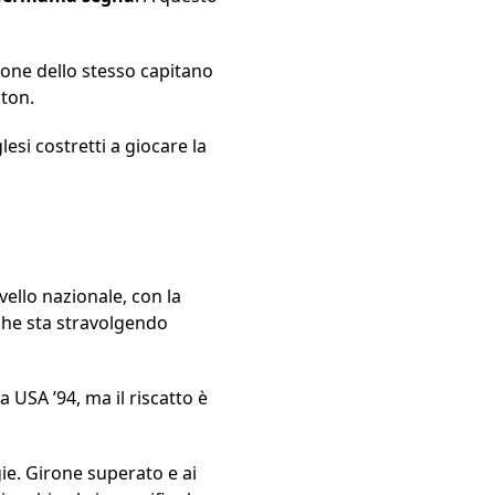
ione dello stesso capitano
lton.
lesi costretti a giocare la
ello nazionale, con la
che sta stravolgendo
USA ’94, ma il riscatto è
e. Girone superato e ai