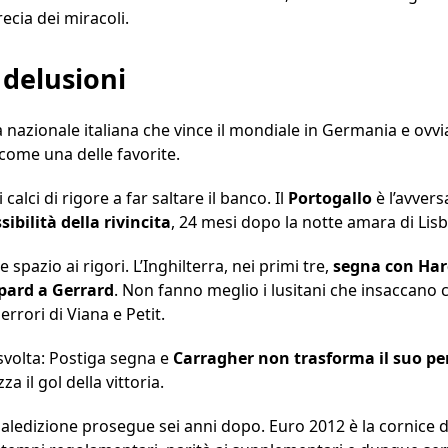
ecia dei miracoli.
e delusioni
 la nazionale italiana che vince il mondiale in Germania e ovv
 come una delle favorite.
calci di rigore a far saltare il banco. Il
Portogallo
è l’avvers
ibilità della rivincita
, 24 mesi dopo la notte amara di Lis
spazio ai rigori. L’Inghilterra, nei primi tre,
segna con Harg
pard a Gerrard
. Non fanno meglio i lusitani che insaccano
errori di Viana e Petit.
 svolta: Postiga segna e
Carragher non trasforma il suo pe
a il gol della vittoria.
aledizione prosegue sei anni dopo. Euro 2012 è la cornice de