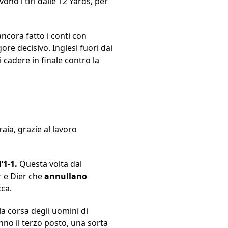
no i tiri dalle 12 Yards, per
ancora fatto i conti con
ore decisivo. Inglesi fuori dai
i cadere in finale contro la
ia, grazie al lavoro
’1-1.
Questa volta dal
r e Dier che
annullano
cca.
 la corsa degli uomini di
nno il terzo posto, una sorta