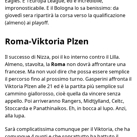
Eagles. E’ l’Europa League, ed è incredibile,
impronosticabile. E il Bologna lo sa benissimo: da
giovedì sera ripartirà la corsa verso la qualificazione
(almeno) ai playoff.
Roma-Viktoria Plzen
Il successo di Nizza, poi il ko interno contro il Lilla.
Almeno, stavolta, la
Roma
non dovrà affrontare una
francese. Ma non vuol dire che possa essere semplice
il percorso fino al prossimo turno. Gasperini affronta il
Viktoria Plzen alle 21 ed è la partita più semplice sul
cammino giallorosso, cioè quella da vincere senza
appello. Poi arriveranno Rangers, Midtjylland, Celtc,
Stoccarda e Panathinaikos. Eh, in bocca al lupo. Anzi,
alla lupa.
Sarà complicatissima comunque per il Viktoria, che ha
comunque 4 punti e che soprattutto ha battuto il