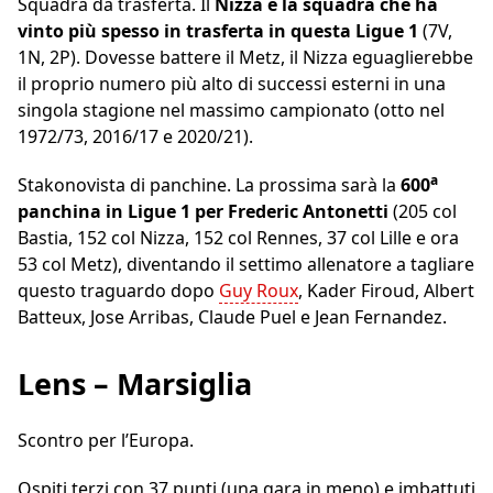
Squadra da trasferta. Il
Nizza è la squadra che ha
vinto più spesso in trasferta in questa Ligue 1
(7V,
1N, 2P). Dovesse battere il Metz, il Nizza eguaglierebbe
il proprio numero più alto di successi esterni in una
singola stagione nel massimo campionato (otto nel
1972/73, 2016/17 e 2020/21).
a
Stakonovista di panchine. La prossima sarà la
600
panchina in Ligue 1 per Frederic Antonetti
(205 col
Bastia, 152 col Nizza, 152 col Rennes, 37 col Lille e ora
53 col Metz), diventando il settimo allenatore a tagliare
questo traguardo dopo
Guy Roux
, Kader Firoud, Albert
Batteux, Jose Arribas, Claude Puel e Jean Fernandez.
Lens – Marsiglia
Scontro per l’Europa.
Ospiti terzi con 37 punti (una gara in meno) e imbattuti