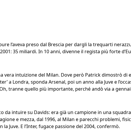
he pure l’aveva preso dal Brescia per dargli la trequarti neraz
l 2001: 35 miliardi. In 10 anni, divenne il regista più forte d’E
a vera intuizione del Milan. Dove però Patrick dimostrò di 
ter’ a Londra, sponda Arsenal, poi un anno alla Juve e l’occa
 Oh, tranne quello più importante, perché andò via a gennaio
oco da intuire su Davids: era già un campione in una squadra
tagione e mezza, dal 1996, al Milan e parecchi problemi, fis
 la Juve. E l’Inter, fugace passione del 2004, confermò.