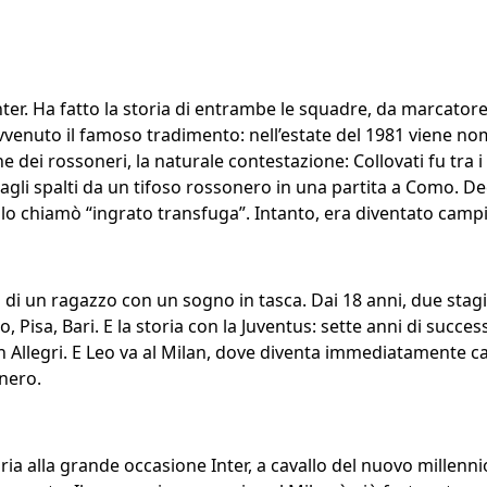
Inter. Ha fatto la storia di entrambe le squadre, da marcatore
 avvenuto il famoso tradimento: nell’estate del 1981 viene 
 dei rossoneri, la naturale contestazione: Collovati fu tra i 
agli spalti da un tifoso rossonero in una partita a Como. Dec
a lo chiamò “ingrato transfuga”. Intanto, era diventato cam
o di un ragazzo con un sogno in tasca. Dai 18 anni, due stagi
so, Pisa, Bari. E la storia con la Juventus: sette anni di succe
 Allegri. E Leo va al Milan, dove diventa immediatamente c
nero.
ria alla grande occasione Inter, a cavallo del nuovo millenn