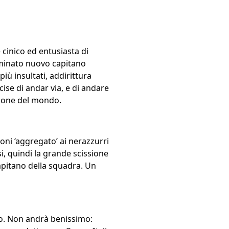
 cinico ed entusiasta di
nominato nuovo capitano
più insultati, addirittura
ise di andar via, e di andare
pione del mondo.
oni ‘aggregato’ ai nerazzurri
ssi, quindi la grande scissione
apitano della squadra. Un
io. Non andrà benissimo: