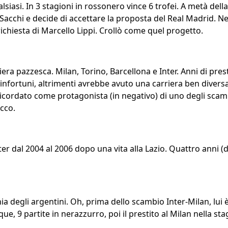
lsiasi. In 3 stagioni in rossonero vince 6 trofei. A metà del
Sacchi e decide di accettare la proposta del Real Madrid. Nel 
u richiesta di Marcello Lippi. Crollò come quel progetto.
era pazzesca. Milan, Torino, Barcellona e Inter. Anni di prest
 infortuni, altrimenti avrebbe avuto una carriera ben diversa
cordato come protagonista (in negativo) di uno degli scambi 
Ecco.
nter dal 2004 al 2006 dopo una vita alla Lazio. Quattro anni (di
nia degli argentini. Oh, prima dello scambio Inter-Milan, lui 
, 9 partite in nerazzurro, poi il prestito al Milan nella st