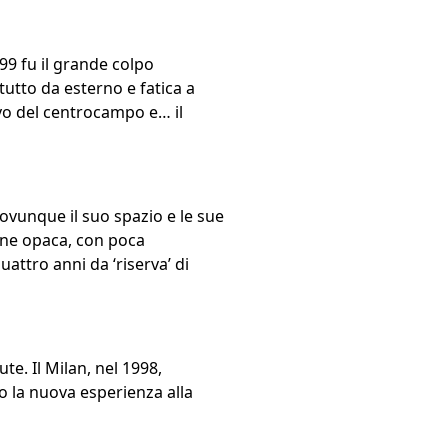
999 fu il grande colpo
ttutto da esterno e fatica a
tivo del centrocampo e… il
 ovunque il suo spazio e le sue
gione opaca, con poca
attro anni da ‘riserva’ di
te. Il Milan, nel 1998,
po la nuova esperienza alla