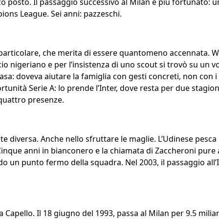
o posto. Il passaggio successivo al Milan è più fortunato: u
ons League. Sei anni: pazzeschi.
 particolare, che merita di essere quantomeno accennata. W
cio nigeriano e per l’insistenza di uno scout si trovò su un 
sa: doveva aiutare la famiglia con gesti concreti, non con i 
portunità Serie A: lo prende l’Inter, dove resta per due stagion
 quattro presenze.
e diversa. Anche nello sfruttare le maglie. L’Udinese pesca
Cinque anni in bianconero e la chiamata di Zaccheroni pure 
do un punto fermo della squadra. Nel 2003, il passaggio all’
a Capello. Il 18 giugno del 1993, passa al Milan per 9.5 milia