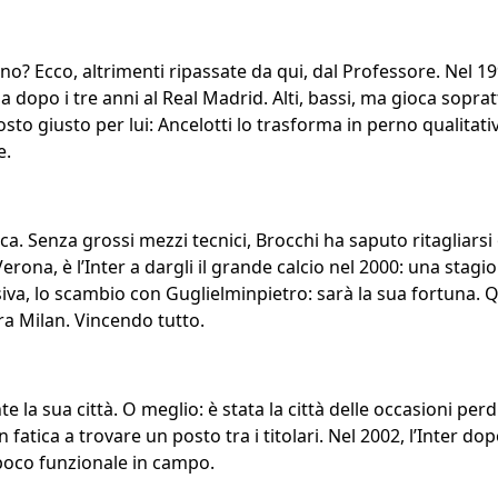
 no? Ecco, altrimenti ripassate da qui, dal Professore. Nel 1
alia dopo i tre anni al Real Madrid. Alti, bassi, ma gioca sopra
 posto giusto per lui: Ancelotti lo trasforma in perno qualita
e.
ca. Senza grossi mezzi tecnici, Brocchi ha saputo ritagliarsi
 Verona, è l’Inter a dargli il grande calcio nel 2000: una sta
siva, lo scambio con Guglielminpietro: sarà la sua fortuna. Qu
ora Milan. Vincendo tutto.
la sua città. O meglio: è stata la città delle occasioni perdu
fatica a trovare un posto tra i titolari. Nel 2002, l’Inter do
 poco funzionale in campo.