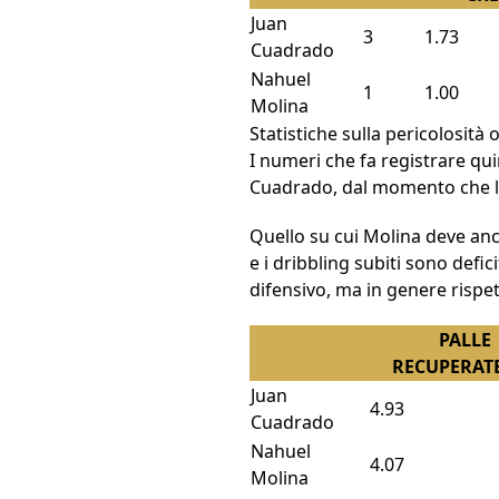
Juan
3
1.73
Cuadrado
Nahuel
1
1.00
Molina
Statistiche sulla pericolosità
I numeri che fa registrare qui
Cuadrado, dal momento che la 
Quello su cui Molina deve anc
e i dribbling subiti sono defi
difensivo, ma in genere rispet
PALLE
RECUPERATE
Juan
4.93
Cuadrado
Nahuel
4.07
Molina