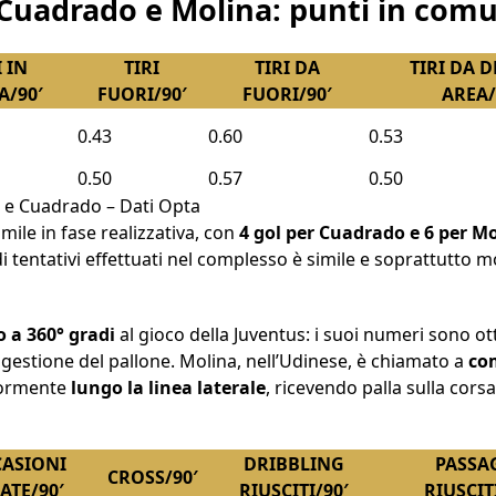
i Cuadrado e Molina: punti in com
I IN
TIRI
TIRI DA
TIRI DA 
A/90′
FUORI/90′
FUORI/90′
AREA/
0.43
0.60
0.53
0.50
0.57
0.50
ina e Cuadrado – Dati Opta
ile in fase realizzativa, con
4 gol per Cuadrado e 6 per M
di tentativi effettuati nel complesso è simile e soprattutto m
 a 360° gradi
al gioco della Juventus: i suoi numeri sono o
a gestione del pallone. Molina, nell’Udinese, è chiamato a
com
iormente
lungo la linea laterale
, ricevendo palla sulla corsa
ASIONI
DRIBBLING
PASSA
CROSS/90′
ATE/90′
RIUSCITI/90′
RIUSCIT