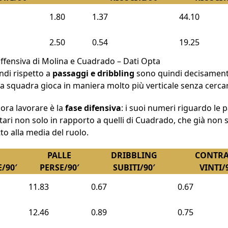
1.80
1.37
44.10
2.50
0.54
19.25
 offensiva di Molina e Cuadrado – Dati Opta
ndi rispetto a
passaggi e dribbling
sono quindi decisamente 
squadra gioca in maniera molto più verticale senza cercare
ora lavorare è la
fase difensiva
: i suoi numeri riguardo le p
citari non solo in rapporto a quelli di Cuadrado, che già non
to alla media del ruolo.
PALLE
DRIBBLING
CONTRA
/90′
PERSE/90′
SUBITI/90′
VINTI/
11.83
0.67
0.67
12.46
0.89
0.75