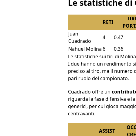
Le statistiche d
TIR
RETI
PORT
Juan
4
0.47
Cuadrado
Nahuel Molina
6
0.36
Le statistiche sui tiri di Mol
I due hanno un rendimento sim
preciso al tiro, ma il numero 
pari ruolo del campionato.
Cuadrado offre un
contributo
riguarda la fase difensiva e l
generici, per cui gioca magg
centravanti.
OCC
ASSIST
CRE