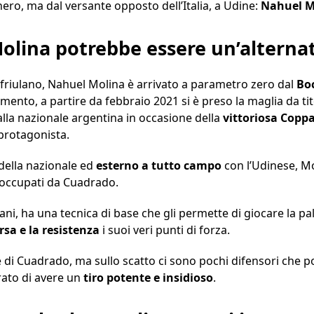
ro, ma dal versante opposto dell’Italia, a Udine:
Nahuel M
olina potrebbe essere un’alterna
friulano, Nahuel Molina è arrivato a parametro zero dal
Boc
nto, a partire da febbraio 2021 si è preso la maglia da ti
lla nazionale argentina in occasione della
vittoriosa Copp
protagonista.
della nazionale ed
esterno a tutto campo
con l’Udinese, M
 occupati da Cuadrado.
ni, ha una tecnica di base che gli permette di giocare la p
rsa e la resistenza
i suoi veri punti di forza.
 di Cuadrado, ma sullo scatto ci sono pochi difensori che po
rato di avere un
tiro potente e insidioso
.