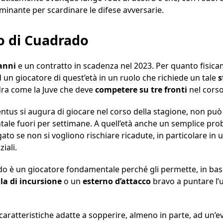
minante per scardinare le difese avversarie.
ro di Cuadrado
anni
e un contratto in scadenza nel 2023. Per quanto fisic
un giocatore di quest’età in un ruolo che richiede un tale
s
ra come la Juve che deve
competere su tre fronti
nel corso
ventus si augura di giocare nel corso della stagione, non può
ale fuori per settimane. A quell’età anche un semplice p
o se non si vogliono rischiare ricadute, in particolare in u
iali.
 è un giocatore fondamentale perché gli permette, in base 
la di incursione
o un
esterno d’attacco
bravo a puntare l’
 caratteristiche adatte a sopperire, almeno in parte, ad un’