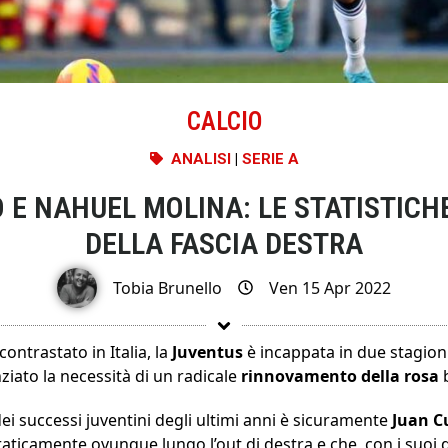
CALCIO
ANALISI
|
SERIE A
E NAHUEL MOLINA: LE STATISTICHE
DELLA FASCIA DESTRA
Tobia Brunello
Ven 15 Apr 2022
ontrastato in Italia, la
Juventus
è incappata in due stagioni
iato la necessità di un radicale
rinnovamento della rosa
b
ei successi juventini degli ultimi anni è sicuramente
Juan C
ticamente ovunque lungo l’out di destra e che, con i suoi dr