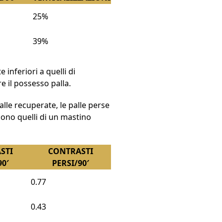
25%
39%
inferiori a quelli di
 il possesso palla.
alle recuperate, le palle perse
 sono quelli di un mastino
STI
CONTRASTI
90′
PERSI/90′
0.77
0.43