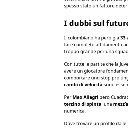
spesso stato un fattore deter
I dubbi sul futu
Il colombiano ha però già
33 
fare completo affidamento ad 
troppo grande per una squad
Con tutte le partite che la Ju
avere un giocatore fondament
comportare uno stop prolungat
cambi di velocità
sono essenz
Per
Max Allegri
però Cuadrado
terzino di spinta
, una
mezz’a
numerica.
Dove trovare un profilo dalle