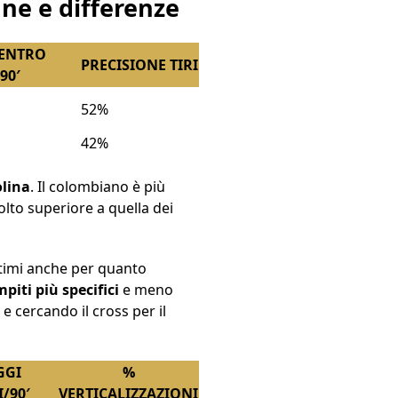
une e differenze
DENTRO
PRECISIONE TIRI
90′
52%
42%
olina
. Il colombiano è più
olto superiore a quella dei
ttimi anche per quanto
piti più specifici
e meno
 e cercando il cross per il
GGI
%
I/90′
VERTICALIZZAZIONI