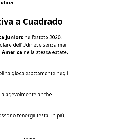
olina
.
tiva a Cuadrado
a Juniors
nell’estate 2020.
tolare dell’Udinese senza mai
a America
nella stessa estate,
olina gioca esattamente negli
alla agevolmente anche
ssono tenergli testa. In più,