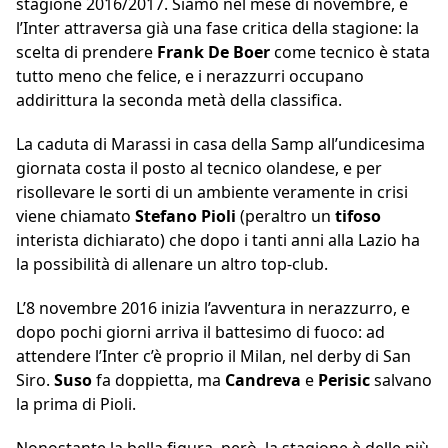
stagione 2016/2017. Siamo nel mese di novembre, e
l’Inter attraversa già una fase critica della stagione: la
scelta di prendere
Frank De Boer
come tecnico è stata
tutto meno che felice, e i nerazzurri occupano
addirittura la seconda metà della classifica.
La caduta di Marassi in casa della Samp all’undicesima
giornata costa il posto al tecnico olandese, e per
risollevare le sorti di un ambiente veramente in crisi
viene chiamato
Stefano Pioli
(peraltro un
tifoso
interista dichiarato) che dopo i tanti anni alla Lazio ha
la possibilità di allenare un altro top-club.
L’8 novembre 2016 inizia l’avventura in nerazzurro, e
dopo pochi giorni arriva il battesimo di fuoco: ad
attendere l’Inter c’è proprio il Milan, nel derby di San
Siro.
Suso
fa doppietta, ma
Candreva
e
Perisic
salvano
la prima di Pioli.