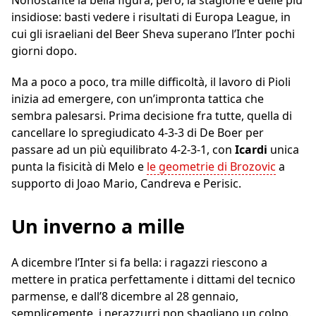
Nonostante la bella figura, però, la stagione è delle più
insidiose: basti vedere i risultati di Europa League, in
cui gli israeliani del Beer Sheva superano l’Inter pochi
giorni dopo.
Ma a poco a poco, tra mille difficoltà, il lavoro di Pioli
inizia ad emergere, con un’impronta tattica che
sembra palesarsi. Prima decisione fra tutte, quella di
cancellare lo spregiudicato 4-3-3 di De Boer per
passare ad un più equilibrato 4-2-3-1, con
Icardi
unica
punta la fisicità di Melo e
le geometrie di Brozovic
a
supporto di Joao Mario, Candreva e Perisic.
Un inverno a mille
A dicembre l’Inter si fa bella: i ragazzi riescono a
mettere in pratica perfettamente i dittami del tecnico
parmense, e dall’8 dicembre al 28 gennaio,
semplicemente, i nerazzurri non sbagliano un colpo.