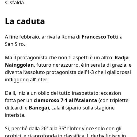
si sfalda.
La caduta
A fine febbraio, arriva la Roma di
Francesco Totti
a
San Siro.
Ma il protagonista che non ti aspetti è un altro:
Radja
Nainggolan
, futuro nerazzurro, è in serata di grazia, e
diventa l’assoluto protagonista dell’1-3 che i giallorossi
infliggono all’Inter.
Da lì, inizia un oblio del tutto inaspettato: eccezion
fatta per un
clamoroso 7-1
all’Atalanta
(con triplette
di Icardi e
Banega
), cala il sipario sulla stagione
interista.
Sì, perché dalla 26ª alla 35ª l’Inter vince solo con gli
orobici, e ri-sprofonda in classifica. Il derby finisce in