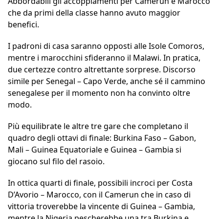
Abbordabili gli accoppiamenti per Camerun e Marocco
che da primi della classe hanno avuto maggior
benefici.
I padroni di casa saranno opposti alle Isole Comoros,
mentre i marocchini sfideranno il Malawi. In pratica,
due certezze contro altrettante sorprese. Discorso
simile per Senegal – Capo Verde, anche sé il cammino
senegalese per il momento non ha convinto oltre
modo.
Più equilibrate le altre tre gare che completano il
quadro degli ottavi di finale: Burkina Faso – Gabon,
Mali – Guinea Equatoriale e Guinea – Gambia si
giocano sul filo del rasoio.
In ottica quarti di finale, possibili incroci per Costa
D’Avorio – Marocco, con il Camerun che in caso di
vittoria troverebbe la vincente di Guinea – Gambia,
mentre la Nigeria pescherebbe una tra Burkina e