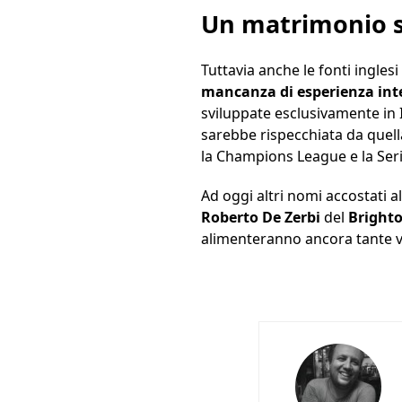
Un matrimonio so
Tuttavia anche le fonti inglesi
mancanza di esperienza int
sviluppate esclusivamente in I
sarebbe rispecchiata da quell
la Champions League e la Ser
Ad oggi altri nomi accostati a
Roberto De Zerbi
del
Bright
alimenteranno ancora tante vo