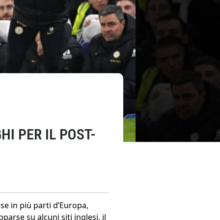
I PER IL POST-
sse in più parti d’Europa,
se su alcuni siti inglesi, il