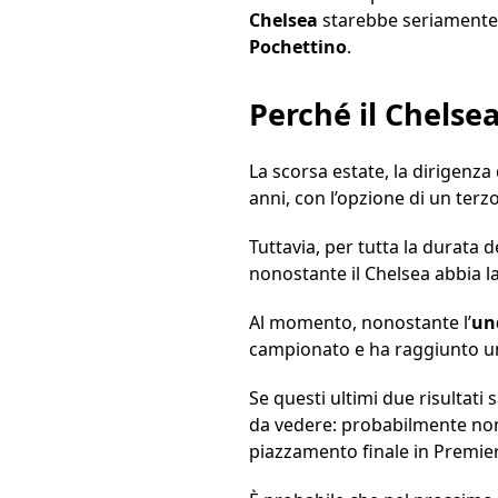
Chelsea
starebbe seriamente 
Pochettino
.
Perché il Chelse
La scorsa estate, la dirigenza
anni, con l’opzione di un terzo
Tuttavia, per tutta la durata 
nonostante il Chelsea abbia l
Al momento, nonostante l’
un
campionato e ha raggiunto un
Se questi ultimi due risultati
da vedere: probabilmente non v
piazzamento finale in Premier.