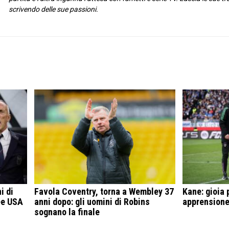
scrivendo delle sue passioni.
i di
Favola Coventry, torna a Wembley 37
Kane: gioia p
née USA
anni dopo: gli uomini di Robins
apprensione 
sognano la finale