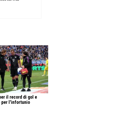
er il record di gol e
per l'infortunio