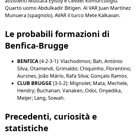
assistenti Mustafa Eyisoy e Cevdet Komurcuoglu.
Quarto uomo Abdulkadir Bitigen. Al VAR Juan Martínez
Munuera (spagnolo), AVAR il turco Mete Kalkavan.
Le probabili formazioni di
Benfica-Brugge
BENFICA
(4-2-3-1): Vlachodimos; Bah, António
Silva, Otamendi, Grimaldo; Chiquinho, Florentino;
Aursnes, João Mário, Rafa Silva; Gonçalo Ramos.
CLUB BRUGGE
(3-5-2): Mignolet; Mata, Mechele,
Hendry; Buchanan, Vanaken, Odoi, Onyedika,
Meijer; Lang, Sowah.
Precedenti, curiosità e
statistiche