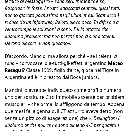
tecnico al Messaggero – sono seri. Immobile è ko,
Raspadori in forse. I nostri attaccanti centrali, quasi tutti,
hanno giocato pochissimo negli ultimi mesi. Scamacca è
reduce da un infortunio, Belotti gioca poco. In difesa e a
centrocampo le soluzioni ci sono. È lì in attacco che
abbiamo problemi ma non perché non ci siano talenti.
Devono giocare. E non giocano
».
D’accordo, Mancio, ma allora perché – se i talenti
ci
sono
– convocare lo a-tutti-gli-effetti argentino
Mateo
Retegui
? Classe 1999, figlio d’arte, gioca nel Tigre in
Argentina ed è in prestito dal Boca Juniors.
Mancini lo avrebbe individuato come profilo numero
uno per sostituire Ciro Immobile assente per problemi
muscolari – che ormai lo affliggono da tempo. Appena
due mesi fa, a gennaio, il CT azzurro aveva detto (non
senza un pizzico di esagerazione) che «
i Bellingham li
abbiamo anche noi, ce ne sono almeno 4-5 per qualità e