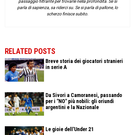
passaggio filtrante per trovarle nella profondità. Se si
parla di sapienza, sa riderci su. Se si parla di pallone, lo
scherzo finisce subito.
RELATED POSTS
Breve storia dei giocatori stranieri
in serie A
Da Sivori a Camoranesi, passando
per i "NO" più nobili: gli oriundi
argentini e la Nazionale
Le gioie dell'Under 21