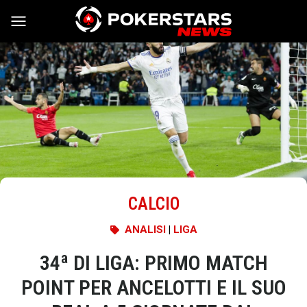
Vai al contenuto
CALCIO
ANALISI
|
LIGA
34ª DI LIGA: PRIMO MATCH
POINT PER ANCELOTTI E IL SUO