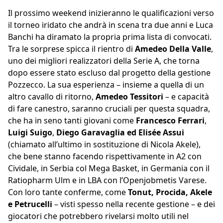
Il prossimo weekend inizieranno le qualificazioni verso
il torneo iridato che andrà in scena tra due anni e Luca
Banchi ha diramato la propria prima lista di convocati.
Tra le sorprese spicca il rientro di
Amedeo Della Valle
,
uno dei migliori realizzatori della Serie A, che torna
dopo essere stato escluso dal progetto della gestione
Pozzecco. La sua esperienza – insieme a quella di un
altro cavallo di ritorno,
Amedeo Tessitori
– e capacità
di fare canestro, saranno cruciali per questa squadra,
che ha in seno tanti giovani come
Francesco Ferrari
,
Luigi Suigo
,
Diego Garavaglia ed Elisée Assui
(chiamato all’ultimo in sostituzione di Nicola Akele),
che bene stanno facendo rispettivamente in A2 con
Cividale, in Serbia col Mega Basket, in Germania con il
Ratiopharm Ulm e in LBA con l’Openjobmetis Varese.
Con loro tante conferme, come
Tonut, Procida, Akele
e Petrucelli
– visti spesso nella recente gestione – e dei
giocatori che potrebbero rivelarsi molto utili nel