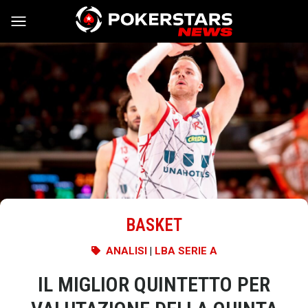
Vai al contenuto
BASKET
ANALISI
|
LBA SERIE A
IL MIGLIOR QUINTETTO PER