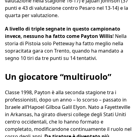
valutazione nella stagione 16-17) e JaJuan Johnson (37
punti e 43 di valutazione contro Pesaro nel 13-14) e la
quarta per valutazione.
A livello di triple segnate in questo campionato
invece, nessuno ha fatto come Payton Willis
! Nella
storia di Pistoia solo Petteway ha fatto meglio nella
sopracitata gara con Trento, quando ha mandato a
segno 10 tiri da tre punti su 14 tentativi.
Un giocatore “multiruolo”
Classe 1998, Payton è alla seconda stagione tra i
professionisti, dopo un anno – lo scorso – passato in
Israele all’Hapoel Gilboa Galil Elyon. Nato a Fayetteville
in Arkansas, ha girato diversi college degli Stati Uniti
centro occidentali, che lo hanno formato e
completato, modificandone continuamente il ruolo nel
corso degli anni.
Da tiratore è diventato più