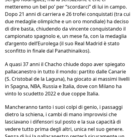
metteremo un bel po’ per “scordarci” di lui in campo.
Dopo 21 anni di carriera e 26 trofei conquistati (tra cui
due medaglie olimpiche e un oro mondiale) ha deciso
di dire basta, chiudendo da vincente conquistando il
campionato spagnolo e, un mese fa, con la medaglia
d’argento dell’Eurolega (il suo Real Madrid è stato
sconfitto in finale dal Panathinaikos).
A quasi 37 anni il Chacho chiude dopo aver spiegato
pallacanestro in tutto il mondo: partito dalle Canarie
(S. Cristobal de la Laguna), ha giocato ai massimi livelli
in Spagna, NBA, Russia e Italia, dove con Milano ha
vinto lo scudetto 2022 e due coppe Italia.
Mancheranno tanto i suoi colpi di genio, i passaggi
dietro la schiena, i cambi di mano improvvisi che
lasciavano i difensori sul posto e la sua capacità di
vedere tutto prima degli altri, unica nel suo genere.
Senza di lui la pallacanestro resterà sicuramente un