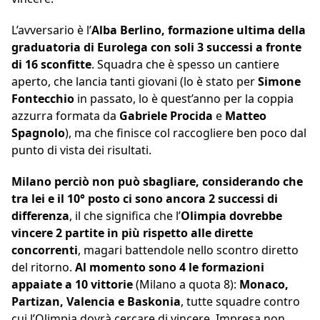
L’avversario è l’
Alba Berlino, formazione ultima della
graduatoria di Eurolega con soli 3 successi a fronte
di 16 sconfitte
. Squadra che è spesso un cantiere
aperto, che lancia tanti giovani (lo è stato per
Simone
Fontecchio
in passato, lo è quest’anno per la coppia
azzurra formata da
Gabriele Procida
e
Matteo
Spagnolo
), ma che finisce col raccogliere ben poco dal
punto di vista dei risultati.
Milano perciò non può sbagliare, considerando che
tra lei e il 10° posto ci sono ancora 2 successi di
differenza
, il che significa che l’
Olimpia dovrebbe
vincere 2 partite in più rispetto alle dirette
concorrenti
, magari battendole nello scontro diretto
del ritorno.
Al momento sono 4 le formazioni
appaiate a 10 vittorie
(Milano a quota 8):
Monaco,
Partizan, Valencia e Baskonia
, tutte squadre contro
cui l’Olimpia dovrà cercare di vincere. Impresa non