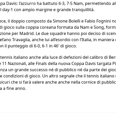
ppa Davis: l’azzurro ha battuto 6-3, 7-5 Nam, permettendo all’I
l day-1 con ampio margine e grande tranquillità.
vece, il doppio composto da Simone Bolelli e Fabio Fognini 
 di gioco sulla coppia coreana formata da Nam e Song, forma
cazione per Madrid. Le due squadre hanno poi deciso di s
efano Travaglia, anche lui all’esordio con l’Italia, in manier
il punteggio di 6-0, 6-1 in 46′ di gioco.
ennis italiano anche alla luce di defezioni del calibro di Berre
e 11 Nazionali, alle Finals della nuova Coppa Davis targata 
enza un grande successo né di pubblico né da parte dei gioc
 condizioni di gioco. Un altro segnale che il tennis italiano (a
sicuri che si farà valere anche anche nella cornice di pubblic
a a fine anno.