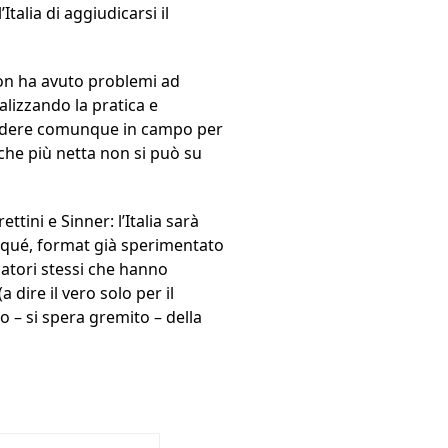
talia di aggiudicarsi il
non ha avuto problemi ad
lizzando la pratica e
cendere comunque in campo per
a che più netta non si può su
ttini e Sinner: l’Italia sarà
Piqué, format già sperimentato
atori stessi che hanno
 dire il vero solo per il
o – si spera gremito – della