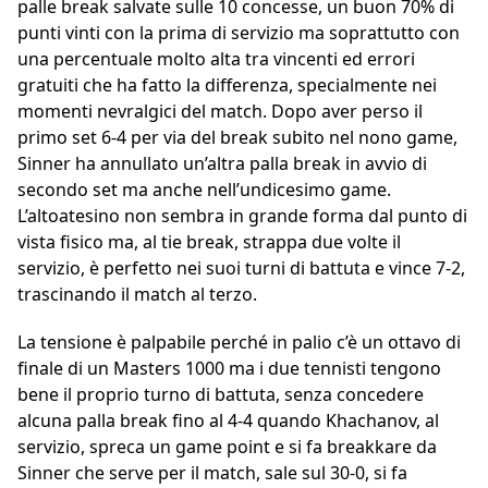
palle break salvate sulle 10 concesse, un buon 70% di
punti vinti con la prima di servizio ma soprattutto con
una percentuale molto alta tra vincenti ed errori
gratuiti che ha fatto la differenza, specialmente nei
momenti nevralgici del match. Dopo aver perso il
primo set 6-4 per via del break subito nel nono game,
Sinner ha annullato un’altra palla break in avvio di
secondo set ma anche nell’undicesimo game.
L’altoatesino non sembra in grande forma dal punto di
vista fisico ma, al tie break, strappa due volte il
servizio, è perfetto nei suoi turni di battuta e vince 7-2,
trascinando il match al terzo.
La tensione è palpabile perché in palio c’è un ottavo di
finale di un Masters 1000 ma i due tennisti tengono
bene il proprio turno di battuta, senza concedere
alcuna palla break fino al 4-4 quando Khachanov, al
servizio, spreca un game point e si fa breakkare da
Sinner che serve per il match, sale sul 30-0, si fa