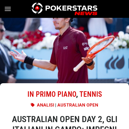
Vai al contenuto
IN PRIMO PIANO
,
TENNIS
ANALISI
|
AUSTRALIAN OPEN
AUSTRALIAN OPEN DAY 2, GLI