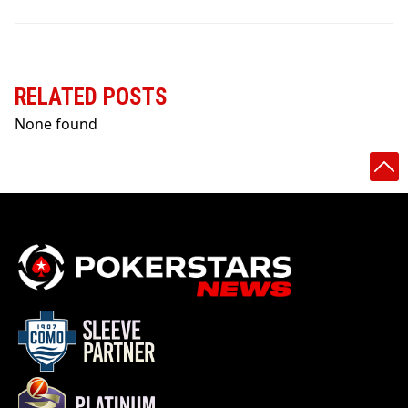
RELATED POSTS
None found