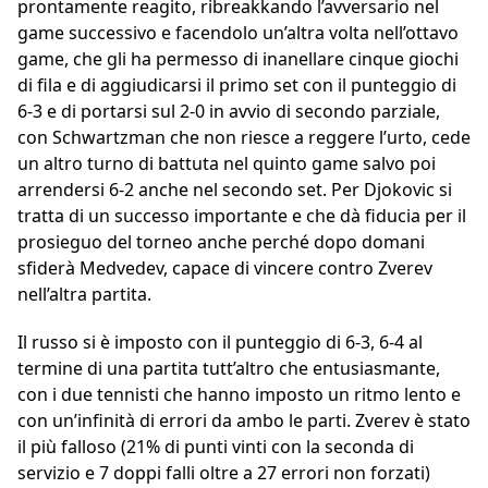
prontamente reagito, ribreakkando l’avversario nel
game successivo e facendolo un’altra volta nell’ottavo
game, che gli ha permesso di inanellare cinque giochi
di fila e di aggiudicarsi il primo set con il punteggio di
6-3 e di portarsi sul 2-0 in avvio di secondo parziale,
con Schwartzman che non riesce a reggere l’urto, cede
un altro turno di battuta nel quinto game salvo poi
arrendersi 6-2 anche nel secondo set. Per Djokovic si
tratta di un successo importante e che dà fiducia per il
prosieguo del torneo anche perché dopo domani
sfiderà Medvedev, capace di vincere contro Zverev
nell’altra partita.
Il russo si è imposto con il punteggio di 6-3, 6-4 al
termine di una partita tutt’altro che entusiasmante,
con i due tennisti che hanno imposto un ritmo lento e
con un’infinità di errori da ambo le parti. Zverev è stato
il più falloso (21% di punti vinti con la seconda di
servizio e 7 doppi falli oltre a 27 errori non forzati)