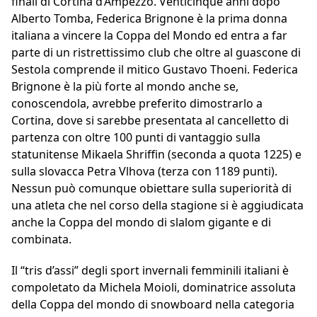
finali di Cortina d’Ampezzo. Venticinque anni dopo
Alberto Tomba, Federica Brignone è la prima donna
italiana a vincere la Coppa del Mondo ed entra a far
parte di un ristrettissimo club che oltre al guascone di
Sestola comprende il mitico Gustavo Thoeni. Federica
Brignone è la più forte al mondo anche se,
conoscendola, avrebbe preferito dimostrarlo a
Cortina, dove si sarebbe presentata al cancelletto di
partenza con oltre 100 punti di vantaggio sulla
statunitense Mikaela Shriffin (seconda a quota 1225) e
sulla slovacca Petra Vlhova (terza con 1189 punti).
Nessun può comunque obiettare sulla superiorità di
una atleta che nel corso della stagione si è aggiudicata
anche la Coppa del mondo di slalom gigante e di
combinata.
Il “tris d’assi” degli sport invernali femminili italiani è
compoletato da Michela Moioli, dominatrice assoluta
della Coppa del mondo di snowboard nella categoria