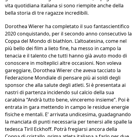
vita quotidiana italiana si sono riempite anche della
bella storia di tre ragazze incredibili.
Dorothea Wierer ha completato il suo fantascientifico
2020 conquistando, per il secondo anno consecutivo la
Coppa del Mondo di biathlon. L’altoatesina, come nel
più bello dei film a lieto fine, ha messo in campo la
tenacia e il talento che tutti hanno già avuto modo di
conoscere in molteplici altre occasioni. Non voleva
gareggiare, Dorothea Wierer che aveva tacciato la
Federazione Mondiale di pensare più ai soldi degli
sponsor che alla salute degli atleti. Si è presentata ai
nastri di partenza incidendo sul calcio della sua
carabina “Andrà tutto bene, vinceremo insieme”. Poi è
entrata in gara mettendo in campo le residue energie
fisiche e mentali. E’ arrivata undicesima, guadagnando
la manciata di punti necessaria per tenersi alle spalle la
tedesca Tiril Eckhoff. Potrà fregiarsi ancora della
Coppa di cristallo, prima atleta italiana a farlo per due