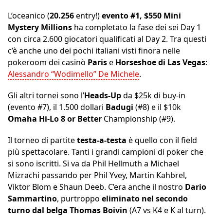
L’oceanico (
20.256
entry!)
evento #1, $550 Mini
Mystery Millions
ha completato la fase dei sei Day 1
con circa 2.600 giocatori qualificati al Day 2. Tra questi
c’è anche uno dei pochi italiani visti finora nelle
pokeroom dei casinò
Paris
e
Horseshoe di Las Vegas
:
Alessandro “Wodimello” De Michele
.
Gli altri tornei sono l’
Heads-Up
da $25k di buy-in
(evento #7), il 1.500 dollari
Badugi
(#8) e il $10k
Omaha Hi-Lo 8
or Better
Championship (#9).
Il torneo di partite
testa-a-testa
è quello con il field
più spettacolare. Tanti i grandi campioni di poker che
si sono iscritti. Si va da Phil Hellmuth a Michael
Mizrachi passando per Phil Yvey, Martin Kahbrel,
Viktor Blom e Shaun Deeb. C’era anche il nostro
Dario
Sammartino
, purtroppo
eliminato nel secondo
turno dal belga Thomas Boivin
(A7 vs K4 e K al turn).