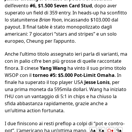
dell’evento
#6, $1.500 Seven Card Stud
, dopo aver
superato un field di 359 entry. In heads-up ha sconfitto
lo statunitense
Brian Yoon
, incassando $103.000 dal
payout. Il final table è stato monopolizzato dagli
americani: 7 giocatori “stars and stripes” e un solo
europeo, Cheung per l’appunto.
Anche l’ultimo titolo assegnato ieri parla di varianti, ma
con in palio cifre ben più grosse di quelle raccontate
finora. Il cinese
Yang Wang
ha vinto il suo primo titolo
WSOP con il
torneo #5: $5.000 Pot-Limit Omaha
. In
finale ha superato il top player USA
Jesse Lonis
, per
una prima moneta da 595mila dollari. Wang ha iniziato
l’HU con un vantaggio di 5:1 in chips e ha chiuso la
sfida abbastanza rapidamente, grazie anche a
un’ultima action fortunata.
I due finiscono ai resti preflop a colpi di “pot e contro-
pot”. L’americano ha un’ottima mano,
A♠
K♠
Q♦
9♠