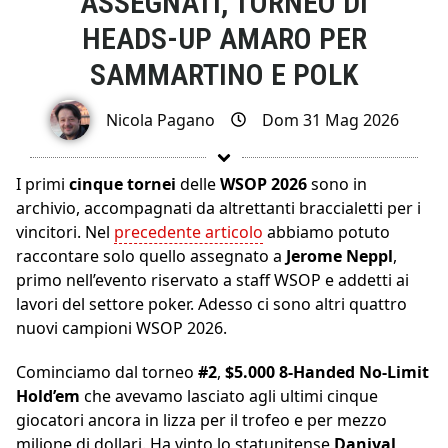
ASSEGNATI, TORNEO DI
HEADS-UP AMARO PER
SAMMARTINO E POLK
Nicola Pagano
Dom 31 Mag 2026
I primi
cinque tornei
delle
WSOP 2026
sono in
archivio, accompagnati da altrettanti braccialetti per i
vincitori. Nel
precedente articolo
abbiamo potuto
raccontare solo quello assegnato a
Jerome Neppl
,
primo nell’evento riservato a staff WSOP e addetti ai
lavori del settore poker. Adesso ci sono altri quattro
nuovi campioni WSOP 2026.
Cominciamo dal torneo
#2
,
$5.000 8-Handed No-Limit
Hold’em
che avevamo lasciato agli ultimi cinque
giocatori ancora in lizza per il trofeo e per mezzo
milione di dollari. Ha vinto lo statunitense
Daniyal