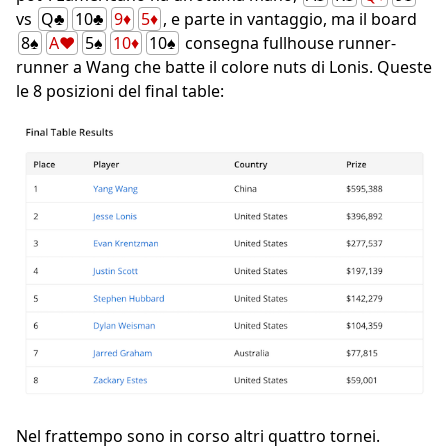
vs
Q♣
10♣
9♦
5♦
, e parte in vantaggio, ma il board
8♠
A♥
5♠
10♦
10♠
consegna fullhouse runner-
runner a Wang che batte il colore nuts di Lonis. Queste
le 8 posizioni del final table:
Nel frattempo sono in corso altri quattro tornei.