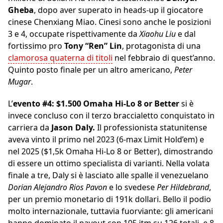
Gheba
, dopo aver superato in heads-up il giocatore
cinese Chenxiang Miao. Cinesi sono anche le posizioni
3 e 4, occupate rispettivamente da
Xiaohu Liu
e dal
fortissimo pro
Tony “Ren” Lin
, protagonista di una
clamorosa quaterna di titoli
nel febbraio di quest’anno.
Quinto posto finale per un altro americano,
Peter
Mugar
.
L’
evento #4: $1.500 Omaha Hi-Lo 8 or Better
si è
invece concluso con il terzo braccialetto conquistato in
carriera da
Jason Daly.
Il professionista statunitense
aveva vinto il primo nel 2023 (6-max Limit Hold’em) e
nel 2025 ($1,5k Omaha Hi-Lo 8 or Better), dimostrando
di essere un ottimo specialista di varianti. Nella volata
finale a tre, Daly si è lasciato alle spalle il venezuelano
Dorian Alejandro Rios Pavon
e lo svedese
Per Hildebrand
,
per un premio monetario di 191k dollari. Bello il podio
molto internazionale, tuttavia fuorviante: gli americani
hanno dominato il payout con 105 itm su 126 totali, e 8