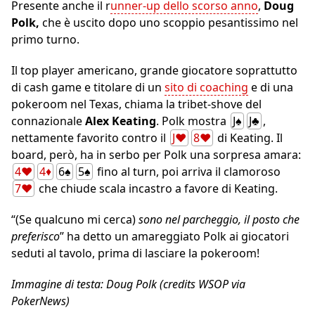
Presente anche il r
unner-up dello scorso anno
,
Doug
Polk,
che è uscito dopo uno scoppio pesantissimo nel
primo turno.
Il top player americano, grande giocatore soprattutto
di cash game e titolare di un
sito di coaching
e di una
pokeroom nel Texas, chiama la tribet-shove del
connazionale
Alex Keating
. Polk mostra
J♠
J♣
,
nettamente favorito contro il
J♥
8♥
di Keating. Il
board, però, ha in serbo per Polk una sorpresa amara:
4♥
4♦
6♠
5♠
fino al turn, poi arriva il clamoroso
7♥
che chiude scala incastro a favore di Keating.
“(Se qualcuno mi cerca)
sono nel parcheggio, il posto che
preferisco
” ha detto un amareggiato Polk ai giocatori
seduti al tavolo, prima di lasciare la pokeroom!
Immagine di testa: Doug Polk (credits WSOP via
PokerNews)