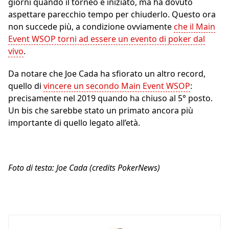
giorni quando il torneo è iniziato, ma ha dovuto
aspettare parecchio tempo per chiuderlo. Questo ora
non succede più, a condizione ovviamente
che il Main
Event WSOP torni ad essere un evento di poker dal
vivo
.
Da notare che Joe Cada ha sfiorato un altro record,
quello di
vincere un secondo Main Event WSOP
:
precisamente nel 2019 quando ha chiuso al 5° posto.
Un bis che sarebbe stato un primato ancora più
importante di quello legato all’età.
Foto di testa: Joe Cada (credits PokerNews)