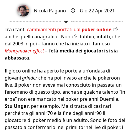
Nicola Pagano
Gio 22 Apr 2021
Tra i tanti
cambiamenti portati dal
poker online
c’è
anche quello anagrafico. Non c’è dubbio, infatti, che
dal 2003 in poi – l’anno che ha iniziato il famoso
Moneymaker effect
– l’
età media dei giocatori si sia
abbassata
.
Il gioco online ha aperto le porte a un’ondata di
giovani
grinder
che ha poi invaso anche le pokeroon
live. Il poker non aveva mai conosciuto in passata un
fenomeno di questo tipo, anche se qualche talento “in
erba” non era mancato nel poker pre anni Duemila.
Stu Ungar
, per esempio. Ma si tratta di casi rari
perché tra gli anni ’70 e la fine degli anni ’90 il
giocatore di poker medio è un adulto. Sono le foto del
passato a confermarlo: nei primi tornei live di poker,
i