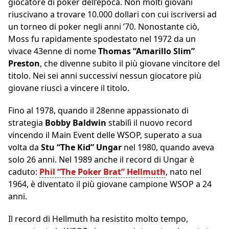
giocatore di poker dell’epoca. Non molti giovani
riuscivano a trovare 10.000 dollari con cui iscriversi ad
un torneo di poker negli anni ’70. Nonostante ciò,
Moss fu rapidamente spodestato nel 1972 da un
vivace 43enne di nome
Thomas “Amarillo Slim”
Preston
, che divenne subito il più giovane vincitore del
titolo. Nei sei anni successivi nessun giocatore più
giovane riuscì a vincere il titolo.
Fino al 1978, quando il 28enne appassionato di
strategia
Bobby Baldwin
stabilì il nuovo record
vincendo il Main Event delle WSOP, superato a sua
volta da
Stu “The Kid” Ungar
nel 1980, quando aveva
solo 26 anni. Nel 1989 anche il record di Ungar è
caduto:
Phil “The Poker Brat” Hellmuth
, nato nel
1964, è diventato il più giovane campione WSOP a 24
anni.
Il record di Hellmuth ha resistito molto tempo,