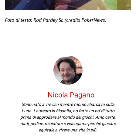
Foto di testa: Rod Pardey Sr. (credits PokerNews)
Nicola Pagano
Sono nato a Treviso mentre l'uomo sbarcava sulla
Luna. Laureato in filosofia, ho fatto un po' di tutto
prima di approdare al mondo dei giochi. Amo carte,
dadi, pedine, miniature e videogame perché giocare
equivale a vivere una vita in più.