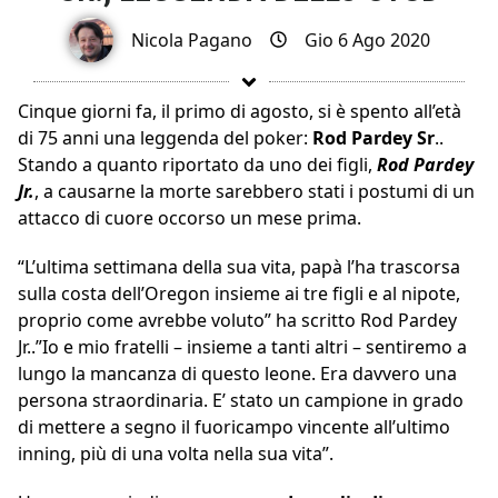
Nicola Pagano
Gio 6 Ago 2020
Cinque giorni fa, il primo di agosto, si è spento all’età
di 75 anni una leggenda del poker:
Rod Pardey Sr
..
Stando a quanto riportato da uno dei figli,
Rod Pardey
Jr.
, a causarne la morte sarebbero stati i postumi di un
attacco di cuore occorso un mese prima.
“L’ultima settimana della sua vita, papà l’ha trascorsa
sulla costa dell’Oregon insieme ai tre figli e al nipote,
proprio come avrebbe voluto” ha scritto Rod Pardey
Jr..”Io e mio fratelli – insieme a tanti altri – sentiremo a
lungo la mancanza di questo leone. Era davvero una
persona straordinaria. E’ stato un campione in grado
di mettere a segno il fuoricampo vincente all’ultimo
inning, più di una volta nella sua vita”.