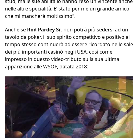
stud, ma le sue abilità lo hanno reso un vincente anche
nelle altre specialità. E’ stato per me un grande amico
che mi mancherà moltissimo”.
Anche se
Rod Pardey Sr
. non potrà più sedersi ad un
tavolo da poker, il suo spirito competitivo e positivo al
tempo stesso continuerà ad essere ricordato nelle sale
dei più importanti casinò negli USA, così come
impresso in questo video-tributo sulla sua ultima
apparizione alle WSOP, datata 2018: