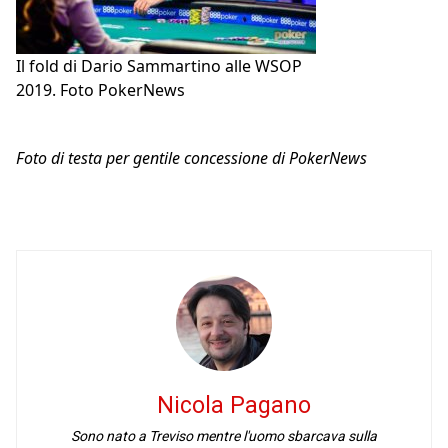
Il fold di Dario Sammartino alle WSOP
2019. Foto PokerNews
Foto di testa per gentile concessione di PokerNews
Nicola Pagano
Sono nato a Treviso mentre l'uomo sbarcava sulla